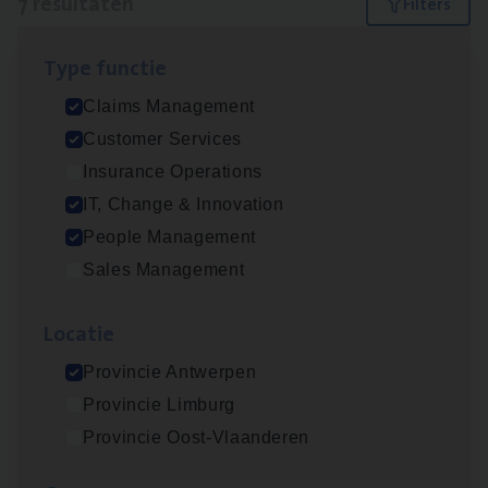
7 resultaten
Filters
Type func­tie
Test Ana­lyst
Claims Management
IT, Change & Innovation
Customer Services
Antwerpen
Insurance Operations
IT, Change & Innovation
People Management
Scha­de Expert Fleet
Sales Management
Claims Management
Loca­tie
Antwerpen
Provincie Antwerpen
Provincie Limburg
IT
Busi­ness Analyst
Provincie Oost-Vlaanderen
IT, Change & Innovation