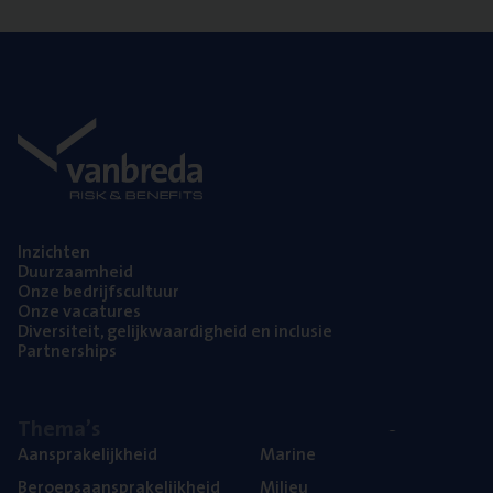
Inzich­ten
Duur­zaam­heid
Onze bedrijfs­cul­tuur
Onze vaca­tu­res
Diver­si­teit, gelijk­waar­dig­heid en inclusie
Part­ner­ships
The­ma’s
Aan­spra­ke­lijk­heid
Mari­ne
Beroeps­aan­spra­ke­lijk­heid
Mili­eu