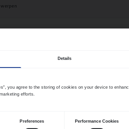
twerpen
si­ness Analyst
hange & Innovation
Details
twerpen
es”, you agree to the storing of cookies on your device to enhanc
marketing efforts.
ms­hand­ler Fleet
&
Bike
ms Management
twerpen
Preferences
Performance Cookies