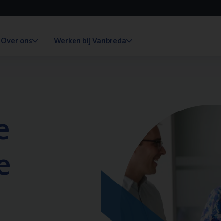
Over ons
Werken bij Vanbreda
e
e