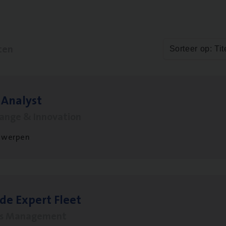
ten
Sorteer op: Tit
 Ana­lyst
hange & Innovation
twerpen
­de Expert Fleet
ms Management