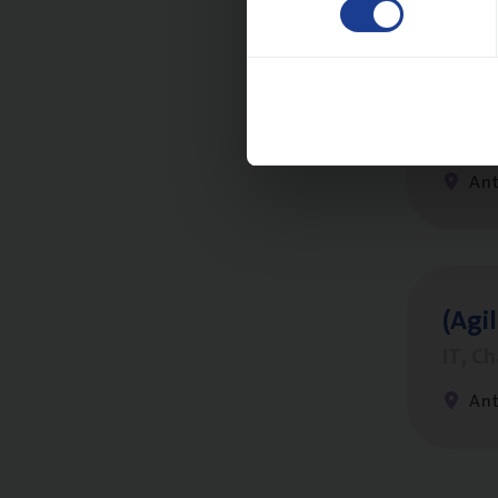
Busi
Peop
An
(Agi­
IT, C
An