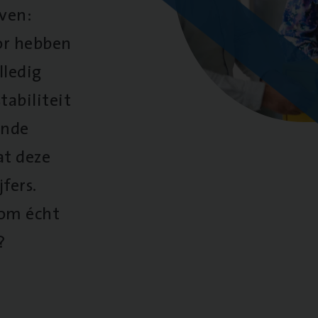
oven:
oor hebben
lledig
tabiliteit
ende
at deze
fers.
 om écht
?