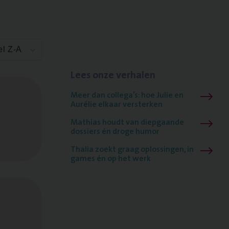
el Z-A
Lees onze verhalen
Meer dan collega’s: hoe Julie en
Aurélie elkaar versterken
Mathias houdt van diepgaande
dossiers én droge humor
Thalia zoekt graag oplossingen, in
games én op het werk