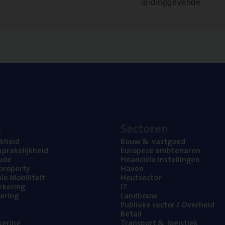
leidinggevende
s
Sec­to­ren
jk­heid
Bouw
&
vastgoed
pra­ke­lijk­heid
Euro­pe­se ambtenaren
ude
Finan­ci­ë­le instellingen
l property
Haven
na­le Mobiliteit
Hout­sec­tor
e­ke­ring
IT
e­ring
Land­bouw
Publie­ke sec­tor / Overheid
Retail
ke­ring
Trans­port
&
logistiek