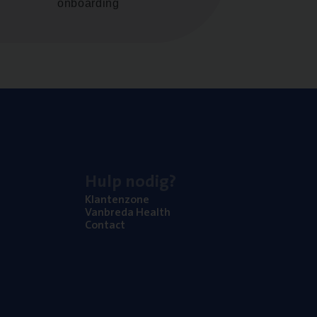
onboarding
Hulp nodig?
Klan­ten­zo­ne
Van­b­re­da Health
Con­tact