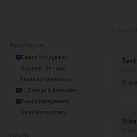
6 resulta
Type func­tie
Claims Management
Test
Customer Services
IT, C
Insurance Operations
An
IT, Change & Innovation
People Management
Sales Management
Scha
Clai
Loca­tie