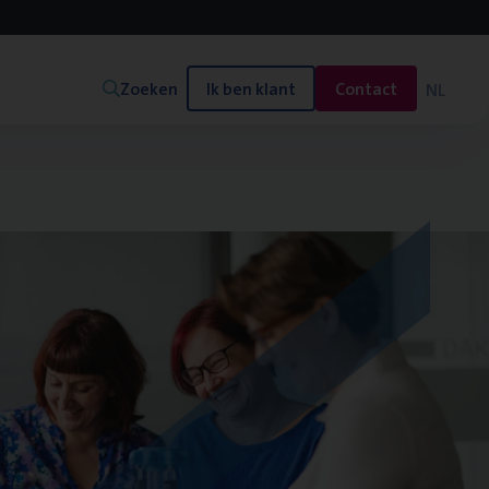
Zoeken
Ik ben klant
Contact
NL