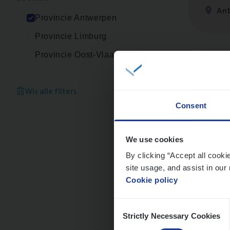
An
Provincie Antwerpen
Provincie Limburg
Provincie Oost-Vlaanderen
IT
Bu
IT, C
Wis alle filters
Consent
An
We use cookies
By clicking “Accept all cooki
site usage, and assist in our 
Clai
Cookie policy
Clai
Consent
An
Strictly Necessary Cookies
Selection