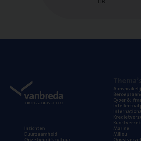
HR
The­ma’
Aan­spra­ke­li
Beroeps­aan­s
Cyber
&
fra
Intel­lec­tu­a
Inter­na­ti­o­
Kre­diet­ver­z
Kunst­ver­ze­k
Inzich­ten
Mari­ne
Duur­zaam­heid
Mili­eu
Onze bedrijfs­cul­tuur
Oogst­ver­ze­