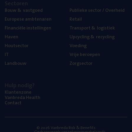
Sec­to­ren
Bouw
&
vastgoed
Publie­ke sec­tor / Overheid
Euro­pe­se ambtenaren
Retail
Finan­ci­ë­le instellingen
Trans­port
&
logistiek
Haven
Upcy­cling
&
recycling
Hout­sec­tor
Voe­ding
IT
Vrije beroe­pen
Land­bouw
Zorg­sec­tor
Hulp nodig?
Klan­ten­zo­ne
Van­b­re­da Health
Con­tact
© 2026 Vanbreda Risk & Benefits
Gedragsregels verzekeringsmakelaardij