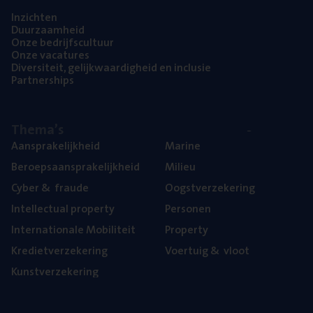
Inzich­ten
Duur­zaam­heid
Onze bedrijfs­cul­tuur
Onze vaca­tu­res
Diver­si­teit, gelijk­waar­dig­heid en inclusie
Part­ner­ships
The­ma’s
Aan­spra­ke­lijk­heid
Mari­ne
Beroeps­aan­spra­ke­lijk­heid
Mili­eu
Cyber
&
fraude
Oogst­ver­ze­ke­ring
Intel­lec­tu­al property
Per­so­nen
Inter­na­ti­o­na­le Mobiliteit
Pro­per­ty
Kre­diet­ver­ze­ke­ring
Voer­tuig
&
vloot
Kunst­ver­ze­ke­ring