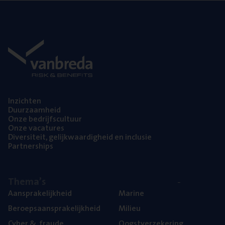
Inzich­ten
Duur­zaam­heid
Onze bedrijfs­cul­tuur
Onze vaca­tu­res
Diver­si­teit, gelijk­waar­dig­heid en inclusie
Part­ner­ships
The­ma’s
Aan­spra­ke­lijk­heid
Mari­ne
Beroeps­aan­spra­ke­lijk­heid
Mili­eu
Cyber
&
fraude
Oogst­ver­ze­ke­ring