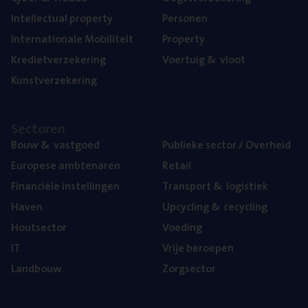
Intel­lec­tu­al property
Per­so­nen
Inter­na­ti­o­na­le Mobiliteit
Pro­per­ty
Kre­diet­ver­ze­ke­ring
Voer­tuig
&
vloot
Kunst­ver­ze­ke­ring
Sec­to­ren
Bouw
&
vastgoed
Publie­ke sec­tor / Overheid
Euro­pe­se ambtenaren
Retail
Finan­ci­ë­le instellingen
Trans­port
&
logistiek
Haven
Upcy­cling
&
recycling
Hout­sec­tor
Voe­ding
IT
Vrije beroe­pen
Land­bouw
Zorg­sec­tor