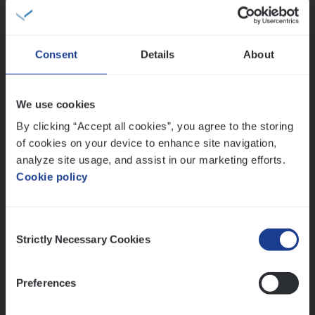
IT, Change & Innovation
Antwerpen
Consent
Details
About
Claims­hand­ler Fleet
&
Bike
We use cookies
Claims Management
By clicking “Accept all cookies”, you agree to the storing
of cookies on your device to enhance site navigation,
Antwerpen
analyze site usage, and assist in our marketing efforts.
Cookie policy
Lees onze verhalen
Consent
Strictly Necessary Cookies
Selection
Meer dan collega’s: hoe Julie en Aurélie elkaar
versterken
Mathias houdt van diepgaande dossiers én droge
Preferences
humor