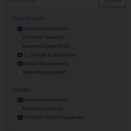
7 resultaten
Filters
Type func­tie
IT
Busi­ness Analyst
Claims Management
IT, Change & Innovation
Customer Services
Antwerpen
Insurance Operations
IT, Change & Innovation
People Management
(Agi­le)
IT
Pro­ject Manager
Sales Management
IT, Change & Innovation
Loca­tie
Antwerpen
Provincie Antwerpen
Provincie Limburg
Scha­de­be­heer­der verzekeringen
Provincie Oost-Vlaanderen
Claims Management