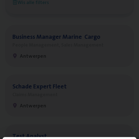
Wis alle filters
Sint-Niklaas/Temse
Busi­ness Mana­ger Mari­ne Cargo
People Management, Sales Management
Antwerpen
Scha­de Expert Fleet
Claims Management
Antwerpen
Test Ana­lyst