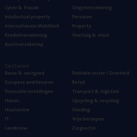
Cyber
&
fraude
Oogst­ver­ze­ke­ring
Intel­lec­tu­al property
Per­so­nen
Inter­na­ti­o­na­le Mobiliteit
Pro­per­ty
Kre­diet­ver­ze­ke­ring
Voer­tuig
&
vloot
Kunst­ver­ze­ke­ring
Sec­to­ren
Bouw
&
vastgoed
Publie­ke sec­tor / Overheid
Euro­pe­se ambtenaren
Retail
Finan­ci­ë­le instellingen
Trans­port
&
logistiek
Haven
Upcy­cling
&
recycling
Hout­sec­tor
Voe­ding
IT
Vrije beroe­pen
Land­bouw
Zorg­sec­tor