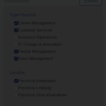
7 resultaten
Filters
Type func­tie
Scha­de Expert Fleet
Claims Management
Claims Management
Customer Services
Antwerpen
Insurance Operations
IT, Change & Innovation
People Management
Insu­ran­ce Bro­ker Trans­port
&
Logistiek
Sales Management
Sales Management
Loca­tie
Antwerpen
Provincie Antwerpen
Provincie Limburg
Insu­ran­ce Bro­ker
KMO
Provincie Oost-Vlaanderen
Sales Management