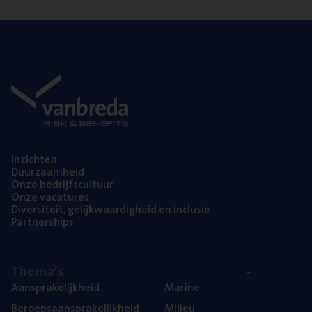
Inzich­ten
Duur­zaam­heid
Onze bedrijfs­cul­tuur
Onze vaca­tu­res
Diver­si­teit, gelijk­waar­dig­heid en inclusie
Part­ner­ships
The­ma’s
Aan­spra­ke­lijk­heid
Mari­ne
Beroeps­aan­spra­ke­lijk­heid
Mili­eu