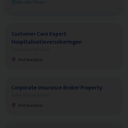
Wis alle filters
Antwerpen
Cus­to­mer Care Expert
Hospitalisatieverzekeringen
Customer Services
Antwerpen
Cor­po­ra­te Insu­ran­ce Bro­ker Property
Sales Management
Antwerpen