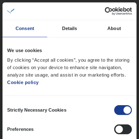
Claims­hand­ler Fleet
&
Bike
Claims Management
Antwerpen
Consent
Details
About
We use cookies
Busi­ness Mana­ger Mari­ne Cargo
By clicking “Accept all cookies”, you agree to the storing
People Management, Sales Management
of cookies on your device to enhance site navigation,
Antwerpen
analyze site usage, and assist in our marketing efforts.
Cookie policy
Lees onze verhalen
Consent
Strictly Necessary Cookies
Selection
Meer dan collega’s: hoe Julie en Aurélie elkaar
versterken
Preferences
Mathias houdt van diepgaande dossiers én droge