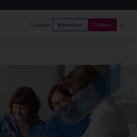
Zoeken
Ik ben klant
Contact
NL