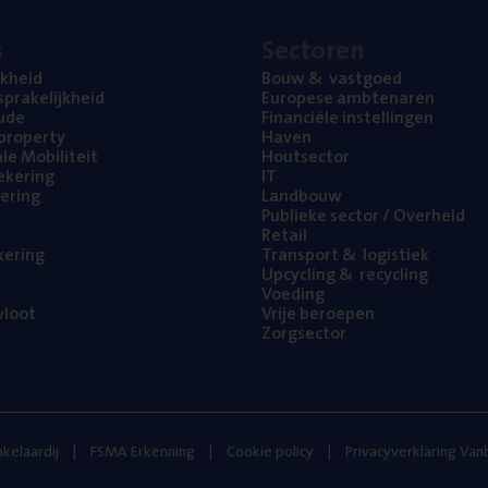
s
Sec­to­ren
jk­heid
Bouw
&
vastgoed
pra­ke­lijk­heid
Euro­pe­se ambtenaren
ude
Finan­ci­ë­le instellingen
l property
Haven
na­le Mobiliteit
Hout­sec­tor
e­ke­ring
IT
e­ring
Land­bouw
Publie­ke sec­tor / Overheid
Retail
ke­ring
Trans­port
&
logistiek
Upcy­cling
&
recycling
Voe­ding
loot
Vrije beroe­pen
Zorg­sec­tor
kelaardij
FSMA Erkenning
Cookie policy
Privacyverklaring Va