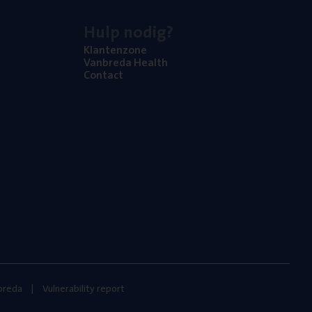
Hulp nodig?
Klan­ten­zo­ne
Van­b­re­da Health
Con­tact
nbreda
Vulnerability report