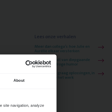
Lees onze verhalen
Meer dan collega’s: hoe Julie en
Aurélie elkaar versterken
Mathias houdt van diepgaande
dossiers én droge humor
Thalia zoekt graag oplossingen, in
games én op het werk
About
e site navigation, analyze