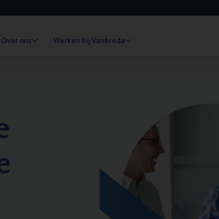
Over ons
Werken bij Vanbreda
e
e