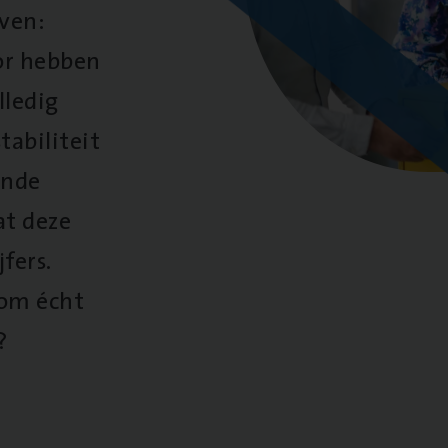
oven:
oor hebben
lledig
tabiliteit
ende
at deze
fers.
 om écht
?