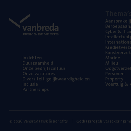
The­ma’
Aan­spra­ke­li
Beroeps­aan­s
Cyber
&
fra
Intel­lec­tu­a
Inter­na­ti­o­
Kre­diet­ver­z
Kunst­ver­ze­k
Inzich­ten
Mari­ne
Duur­zaam­heid
Mili­eu
Onze bedrijfs­cul­tuur
Oogst­ver­ze­
Onze vaca­tu­res
Per­so­nen
Diver­si­teit, gelijk­waar­dig­heid en
Pro­per­ty
inclusie
Voer­tuig
&
v
Part­ner­ships
© 2026 Vanbreda Risk & Benefits
Gedragsregels verzekeringsma