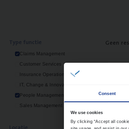
Type func­tie
Geen re
Claims Management
Customer Services
Insurance Operations
IT, Change & Innovation
Consent
People Management
Sales Management
We use cookies
By clicking “Accept all cooki
Loca­tie
site usage, and assist in our 