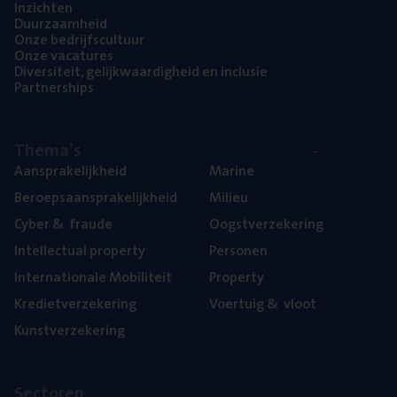
Inzich­ten
Duur­zaam­heid
Onze bedrijfs­cul­tuur
Onze vaca­tu­res
Diver­si­teit, gelijk­waar­dig­heid en inclusie
Part­ner­ships
The­ma’s
Aan­spra­ke­lijk­heid
Mari­ne
Beroeps­aan­spra­ke­lijk­heid
Mili­eu
Cyber
&
fraude
Oogst­ver­ze­ke­ring
Intel­lec­tu­al property
Per­so­nen
Inter­na­ti­o­na­le Mobiliteit
Pro­per­ty
Kre­diet­ver­ze­ke­ring
Voer­tuig
&
vloot
Kunst­ver­ze­ke­ring
Sec­to­ren