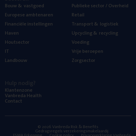
Bouw
&
vastgoed
Publie­ke sec­tor / Overheid
Euro­pe­se ambtenaren
Retail
Finan­ci­ë­le instellingen
Trans­port
&
logistiek
Haven
Upcy­cling
&
recycling
Hout­sec­tor
Voe­ding
IT
Vrije beroe­pen
Land­bouw
Zorg­sec­tor
Hulp nodig?
Klan­ten­zo­ne
Van­b­re­da Health
Con­tact
© 2026 Vanbreda Risk & Benefits
Gedragsregels verzekeringsmakelaardij
FSMA Erkenning
Cookie policy
Privacyverklaring Vanbreda