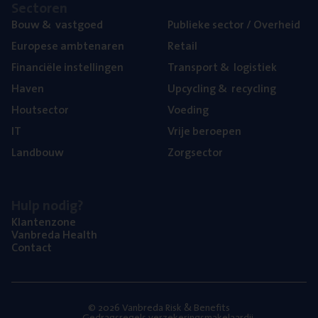
Sec­to­ren
Bouw
&
vastgoed
Publie­ke sec­tor / Overheid
Euro­pe­se ambtenaren
Retail
Finan­ci­ë­le instellingen
Trans­port
&
logistiek
Haven
Upcy­cling
&
recycling
Hout­sec­tor
Voe­ding
IT
Vrije beroe­pen
Land­bouw
Zorg­sec­tor
Hulp nodig?
Klan­ten­zo­ne
Van­b­re­da Health
Con­tact
© 2026 Vanbreda Risk & Benefits
Gedragsregels verzekeringsmakelaardij