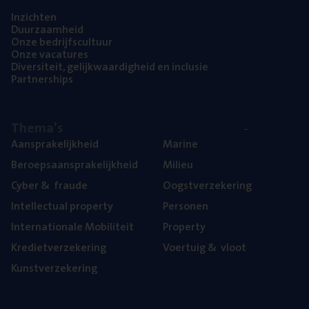
Inzich­ten
Duur­zaam­heid
Onze bedrijfs­cul­tuur
Onze vaca­tu­res
Diver­si­teit, gelijk­waar­dig­heid en inclusie
Part­ner­ships
The­ma’s
Aan­spra­ke­lijk­heid
Mari­ne
Beroeps­aan­spra­ke­lijk­heid
Mili­eu
Cyber
&
fraude
Oogst­ver­ze­ke­ring
Intel­lec­tu­al property
Per­so­nen
Inter­na­ti­o­na­le Mobiliteit
Pro­per­ty
Kre­diet­ver­ze­ke­ring
Voer­tuig
&
vloot
Kunst­ver­ze­ke­ring