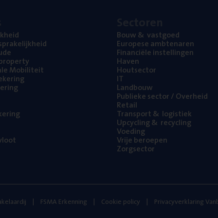
s
Sec­to­ren
jk­heid
Bouw
&
vastgoed
pra­ke­lijk­heid
Euro­pe­se ambtenaren
ude
Finan­ci­ë­le instellingen
l property
Haven
na­le Mobiliteit
Hout­sec­tor
e­ke­ring
IT
e­ring
Land­bouw
Publie­ke sec­tor / Overheid
Retail
ke­ring
Trans­port
&
logistiek
Upcy­cling
&
recycling
Voe­ding
loot
Vrije beroe­pen
Zorg­sec­tor
kelaardij
FSMA Erkenning
Cookie policy
Privacyverklaring Va