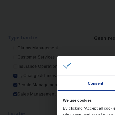
Type func­tie
Geen re
Claims Management
Customer Services
Insurance Operations
IT, Change & Innovation
Consent
People Management
Sales Management
We use cookies
By clicking “Accept all cooki
Loca­tie
site usage, and assist in our 