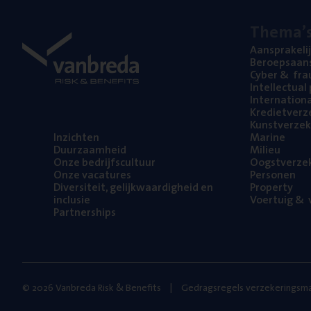
The­ma’
Aan­spra­ke­li
Beroeps­aan­s
Cyber
&
fra
Intel­lec­tu­a
Inter­na­ti­o­
Kre­diet­ver­z
Kunst­ver­ze­k
Inzich­ten
Mari­ne
Duur­zaam­heid
Mili­eu
Onze bedrijfs­cul­tuur
Oogst­ver­ze­
Onze vaca­tu­res
Per­so­nen
Diver­si­teit, gelijk­waar­dig­heid en
Pro­per­ty
inclusie
Voer­tuig
&
v
Part­ner­ships
© 2026 Vanbreda Risk & Benefits
Gedragsregels verzekeringsma