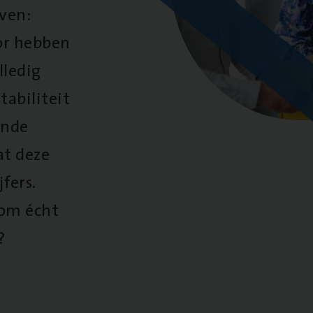
oven:
oor hebben
lledig
tabiliteit
ende
at deze
fers.
 om écht
?