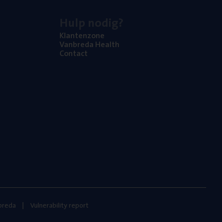
Hulp nodig?
Klan­ten­zo­ne
Van­b­re­da Health
Con­tact
nbreda
Vulnerability report