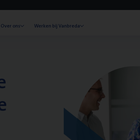
Over ons
Werken bij Vanbreda
e
e