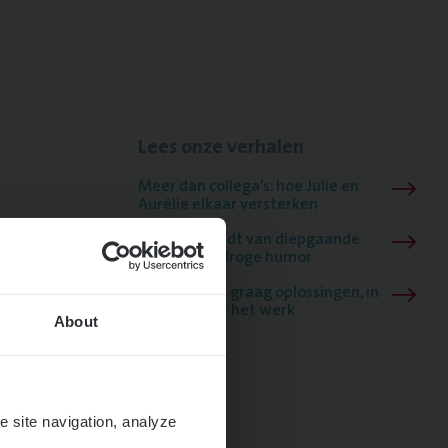
Lees onze verhalen
Meer dan collega’s: hoe Julie en
Aurélie elkaar versterken
Mathias houdt van diepgaande
dossiers én droge humor
Thalia zoekt graag oplossingen, in
games én op het werk
About
e site navigation, analyze