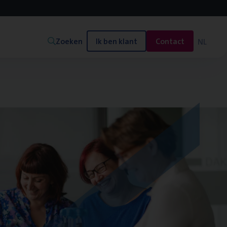
Zoeken
Ik ben klant
Contact
NL