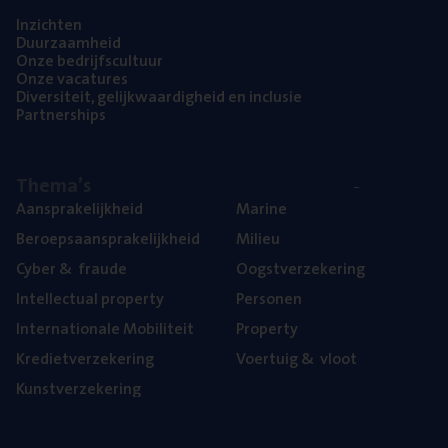
Inzich­ten
Duur­zaam­heid
Onze bedrijfs­cul­tuur
Onze vaca­tu­res
Diver­si­teit, gelijk­waar­dig­heid en inclusie
Part­ner­ships
The­ma’s
Aan­spra­ke­lijk­heid
Mari­ne
Beroeps­aan­spra­ke­lijk­heid
Mili­eu
Cyber
&
fraude
Oogst­ver­ze­ke­ring
Intel­lec­tu­al property
Per­so­nen
Inter­na­ti­o­na­le Mobiliteit
Pro­per­ty
Kre­diet­ver­ze­ke­ring
Voer­tuig
&
vloot
Kunst­ver­ze­ke­ring