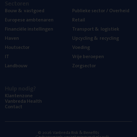
Sec­to­ren
Bouw
&
vastgoed
Publie­ke sec­tor / Overheid
Euro­pe­se ambtenaren
Retail
Finan­ci­ë­le instellingen
Trans­port
&
logistiek
Haven
Upcy­cling
&
recycling
Hout­sec­tor
Voe­ding
IT
Vrije beroe­pen
Land­bouw
Zorg­sec­tor
Hulp nodig?
Klan­ten­zo­ne
Van­b­re­da Health
Con­tact
© 2026 Vanbreda Risk & Benefits
Gedragsregels verzekeringsmakelaardij