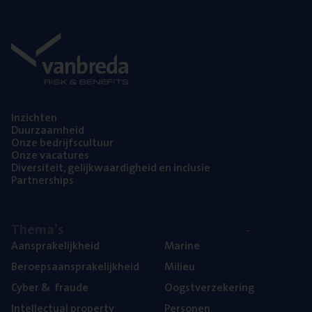
Inzich­ten
Duur­zaam­heid
Onze bedrijfs­cul­tuur
Onze vaca­tu­res
Diver­si­teit, gelijk­waar­dig­heid en inclusie
Part­ner­ships
The­ma’s
Aan­spra­ke­lijk­heid
Mari­ne
Beroeps­aan­spra­ke­lijk­heid
Mili­eu
Cyber
&
fraude
Oogst­ver­ze­ke­ring
Intel­lec­tu­al property
Per­so­nen