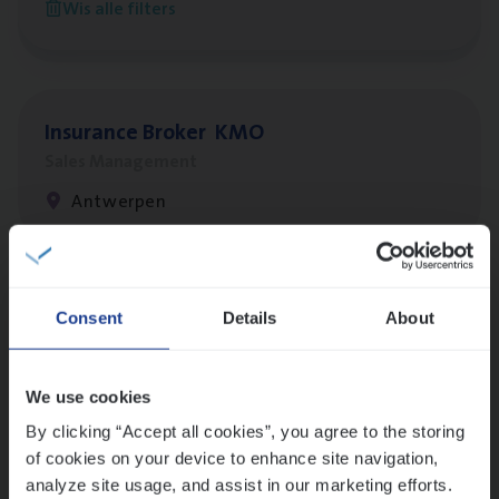
Wis alle filters
Antwerpen
Insu­ran­ce Bro­ker
KMO
Sales Management
Antwerpen
Lees onze verhalen
Consent
Details
About
Meer dan collega’s: hoe Julie en Aurélie elkaar
versterken
We use cookies
Mathias houdt van diepgaande dossiers én droge
humor
By clicking “Accept all cookies”, you agree to the storing
of cookies on your device to enhance site navigation,
Thalia zoekt graag oplossingen, in games én op het
analyze site usage, and assist in our marketing efforts.
werk