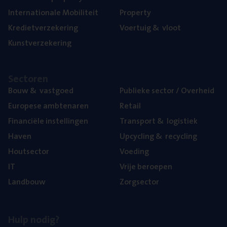
Inter­na­ti­o­na­le Mobiliteit
Pro­per­ty
Kre­diet­ver­ze­ke­ring
Voer­tuig
&
vloot
Kunst­ver­ze­ke­ring
Sec­to­ren
Bouw
&
vastgoed
Publie­ke sec­tor / Overheid
Euro­pe­se ambtenaren
Retail
Finan­ci­ë­le instellingen
Trans­port
&
logistiek
Haven
Upcy­cling
&
recycling
Hout­sec­tor
Voe­ding
IT
Vrije beroe­pen
Land­bouw
Zorg­sec­tor
Hulp nodig?