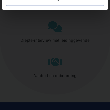
Assessment
Diepte-interview met leidinggevende
Aanbod en onboarding