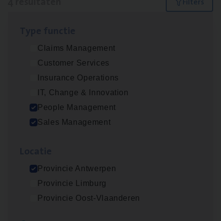
4 resultaten
Filters
Type func­tie
Insu­ran­ce Bro­ker Trans­port
&
Logistiek
Claims Management
Sales Management
Customer Services
Antwerpen
Insurance Operations
IT, Change & Innovation
People Management
Busi­ness Mana­ger Mari­ne Cargo
Sales Management
People Management, Sales Management
Loca­tie
Antwerpen
Provincie Antwerpen
Provincie Limburg
Cor­po­ra­te Insu­ran­ce Bro­ker Property
Provincie Oost-Vlaanderen
Sales Management