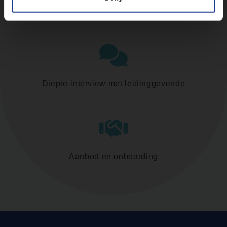
Assessment
Diepte-interview met leidinggevende
Aanbod en onboarding