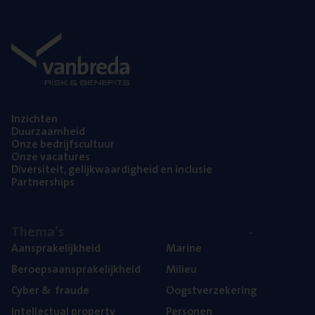
Inzich­ten
Duur­zaam­heid
Onze bedrijfs­cul­tuur
Onze vaca­tu­res
Diver­si­teit, gelijk­waar­dig­heid en inclusie
Part­ner­ships
The­ma’s
Aan­spra­ke­lijk­heid
Mari­ne
Beroeps­aan­spra­ke­lijk­heid
Mili­eu
Cyber
&
fraude
Oogst­ver­ze­ke­ring
Intel­lec­tu­al property
Per­so­nen