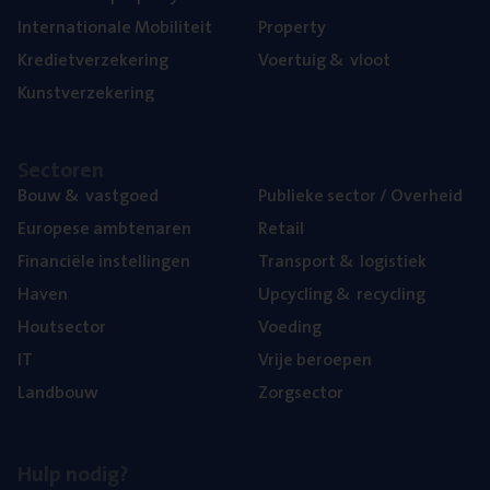
Inter­na­ti­o­na­le Mobiliteit
Pro­per­ty
Kre­diet­ver­ze­ke­ring
Voer­tuig
&
vloot
Kunst­ver­ze­ke­ring
Sec­to­ren
Bouw
&
vastgoed
Publie­ke sec­tor / Overheid
Euro­pe­se ambtenaren
Retail
Finan­ci­ë­le instellingen
Trans­port
&
logistiek
Haven
Upcy­cling
&
recycling
Hout­sec­tor
Voe­ding
IT
Vrije beroe­pen
Land­bouw
Zorg­sec­tor
Hulp nodig?