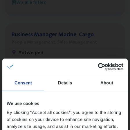
Wis alle filters
Antwerpen
Busi­ness Mana­ger Mari­ne Cargo
People Management, Sales Management
Antwerpen
Lees onze verhalen
Consent
Details
About
Meer dan collega’s: hoe Julie en Aurélie elkaar
versterken
We use cookies
Mathias houdt van diepgaande dossiers én droge
humor
By clicking “Accept all cookies”, you agree to the storing
of cookies on your device to enhance site navigation,
Thalia zoekt graag oplossingen, in games én op het
analyze site usage, and assist in our marketing efforts.
werk