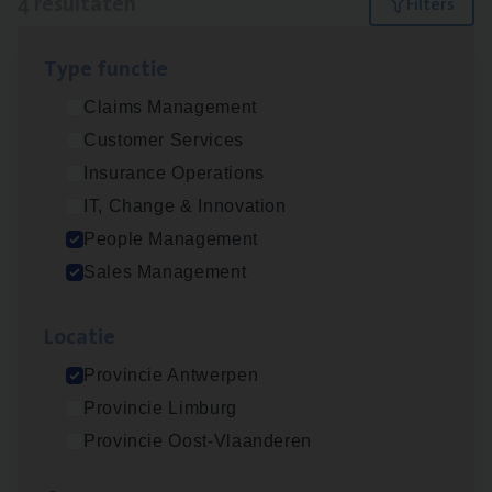
4 resultaten
Filters
Type func­tie
Insu­ran­ce Bro­ker Trans­port
&
Logistiek
Claims Management
Sales Management
Customer Services
Antwerpen
Insurance Operations
IT, Change & Innovation
People Management
Insu­ran­ce Bro­ker
KMO
Sales Management
Sales Management
Loca­tie
Antwerpen
Provincie Antwerpen
Provincie Limburg
Cor­po­ra­te Insu­ran­ce Bro­ker Property
Provincie Oost-Vlaanderen
Sales Management