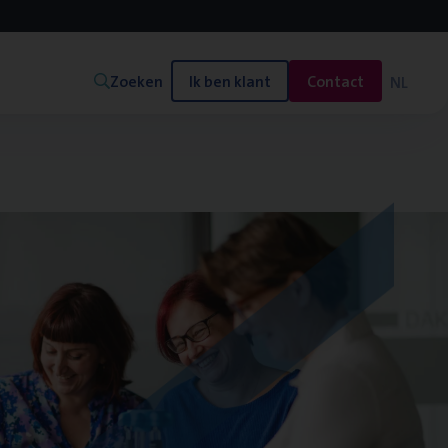
Zoeken
Ik ben klant
Contact
NL