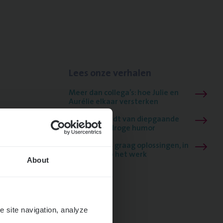
Lees onze verhalen
Meer dan collega’s: hoe Julie en
Aurélie elkaar versterken
Mathias houdt van diepgaande
dossiers én droge humor
Thalia zoekt graag oplossingen, in
games én op het werk
About
e site navigation, analyze