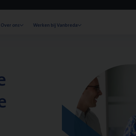
Over ons
Werken bij Vanbreda
e
e