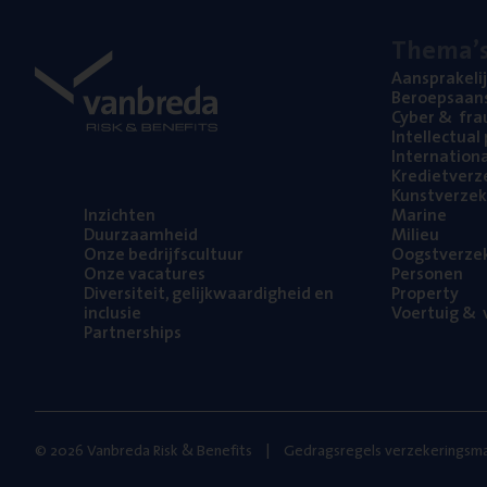
The­ma’
Aan­spra­ke­li
Beroeps­aan­s
Cyber
&
fra
Intel­lec­tu­a
Inter­na­ti­o­
Kre­diet­ver­z
Kunst­ver­ze­k
Inzich­ten
Mari­ne
Duur­zaam­heid
Mili­eu
Onze bedrijfs­cul­tuur
Oogst­ver­ze­
Onze vaca­tu­res
Per­so­nen
Diver­si­teit, gelijk­waar­dig­heid en
Pro­per­ty
inclusie
Voer­tuig
&
v
Part­ner­ships
© 2026 Vanbreda Risk & Benefits
Gedragsregels verzekeringsma