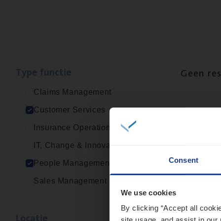
Type func­tie
Geen re
Claims Management
Customer Services
Insurance Operations
IT, Change & Innovation
Consent
People Management
Sales Management
We use cookies
By clicking “Accept all cooki
Loca­tie
site usage, and assist in our 