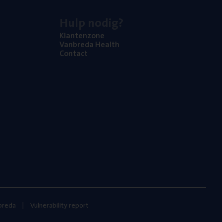
Hulp nodig?
Klan­ten­zo­ne
Van­b­re­da Health
Con­tact
nbreda
Vulnerability report