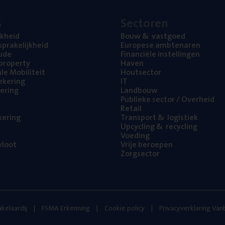
s
Sec­to­ren
jk­heid
Bouw
&
vastgoed
pra­ke­lijk­heid
Euro­pe­se ambtenaren
ude
Finan­ci­ë­le instellingen
l property
Haven
na­le Mobiliteit
Hout­sec­tor
e­ke­ring
IT
e­ring
Land­bouw
Publie­ke sec­tor / Overheid
Retail
ke­ring
Trans­port
&
logistiek
Upcy­cling
&
recycling
Voe­ding
loot
Vrije beroe­pen
Zorg­sec­tor
kelaardij
FSMA Erkenning
Cookie policy
Privacyverklaring Va