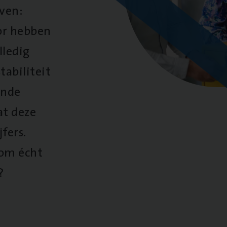
oven:
oor hebben
lledig
tabiliteit
ende
at deze
fers.
 om écht
?