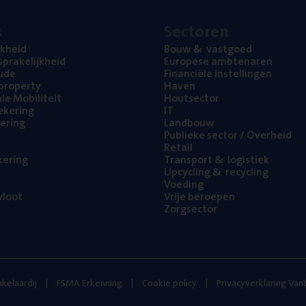
s
Sec­to­ren
jk­heid
Bouw
&
vastgoed
pra­ke­lijk­heid
Euro­pe­se ambtenaren
ude
Finan­ci­ë­le instellingen
l property
Haven
na­le Mobiliteit
Hout­sec­tor
e­ke­ring
IT
e­ring
Land­bouw
Publie­ke sec­tor / Overheid
Retail
ke­ring
Trans­port
&
logistiek
Upcy­cling
&
recycling
Voe­ding
loot
Vrije beroe­pen
Zorg­sec­tor
kelaardij
FSMA Erkenning
Cookie policy
Privacyverklaring Va