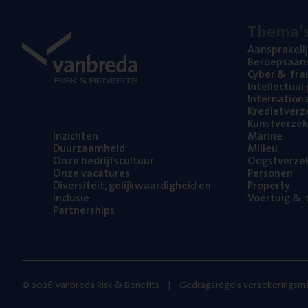
The­ma’
Aan­spra­ke­li
Beroeps­aan­s
Cyber
&
fra
Intel­lec­tu­a
Inter­na­ti­o­
Kre­diet­ver­z
Kunst­ver­ze­k
Inzich­ten
Mari­ne
Duur­zaam­heid
Mili­eu
Onze bedrijfs­cul­tuur
Oogst­ver­ze­
Onze vaca­tu­res
Per­so­nen
Diver­si­teit, gelijk­waar­dig­heid en
Pro­per­ty
inclusie
Voer­tuig
&
v
Part­ner­ships
© 2026 Vanbreda Risk & Benefits
Gedragsregels verzekeringsma