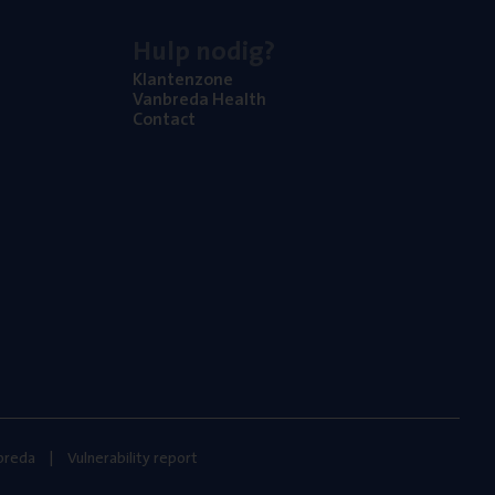
Hulp nodig?
Klan­ten­zo­ne
Van­b­re­da Health
Con­tact
nbreda
Vulnerability report