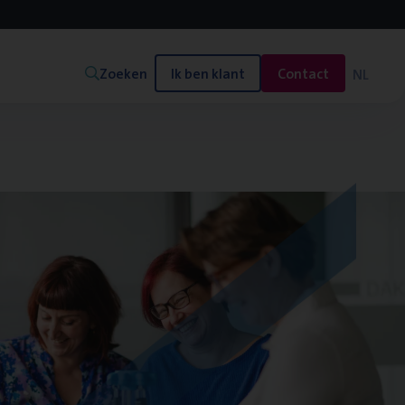
Zoeken
Ik ben klant
Contact
NL