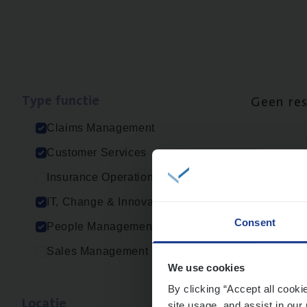
Type func­tie
Geen re
Claims Management
Customer Services
Insurance Operations
IT, Change & Innovation
Consent
People Management
Sales Management
We use cookies
By clicking “Accept all cooki
Loca­tie
site usage, and assist in our 