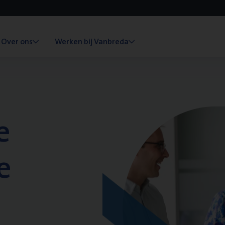
Over ons
Werken bij Vanbreda
e
e