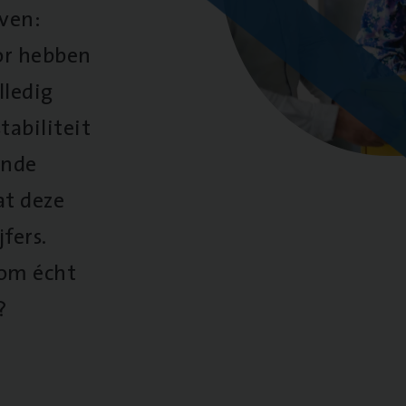
oven:
oor hebben
lledig
tabiliteit
ende
at deze
fers.
 om écht
?