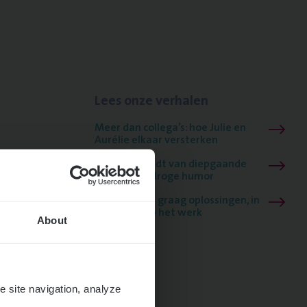
Lees onze verhalen
Meer dan collega’s: hoe Julie en
Aurélie elkaar versterken
Mathias houdt van diepgaande
dossiers én droge humor
Thalia zoekt graag oplossingen, in
games én op het werk
About
e site navigation, analyze