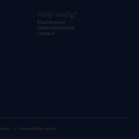
Hulp nodig?
Klan­ten­zo­ne
Van­b­re­da Health
Con­tact
nbreda
Vulnerability report