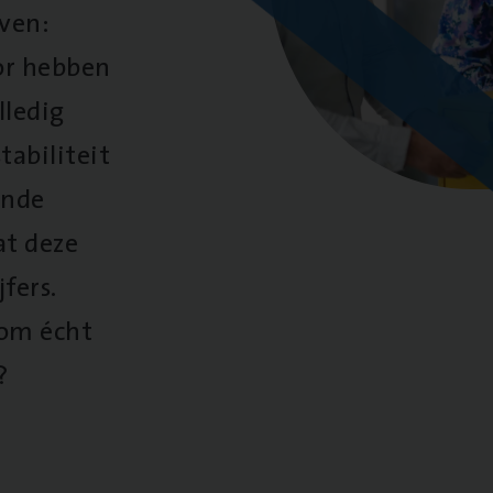
oven:
oor hebben
lledig
tabiliteit
ende
at deze
fers.
 om écht
?