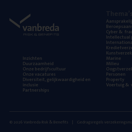
The­ma’
Aan­spra­ke­li
Beroeps­aan­s
Cyber
&
fra
Intel­lec­tu­a
Inter­na­ti­o­
Kre­diet­ver­z
Kunst­ver­ze­k
Inzich­ten
Mari­ne
Duur­zaam­heid
Mili­eu
Onze bedrijfs­cul­tuur
Oogst­ver­ze­
Onze vaca­tu­res
Per­so­nen
Diver­si­teit, gelijk­waar­dig­heid en
Pro­per­ty
inclusie
Voer­tuig
&
v
Part­ner­ships
© 2026 Vanbreda Risk & Benefits
Gedragsregels verzekeringsma