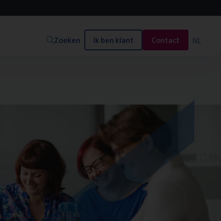
Zoeken
Ik ben klant
Contact
NL