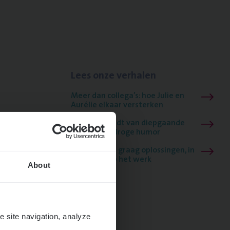
Lees onze verhalen
Meer dan collega’s: hoe Julie en
Aurélie elkaar versterken
Mathias houdt van diepgaande
dossiers én droge humor
Thalia zoekt graag oplossingen, in
games én op het werk
About
e site navigation, analyze