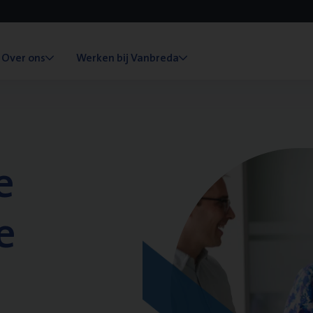
Over ons
Werken bij Vanbreda
e
e