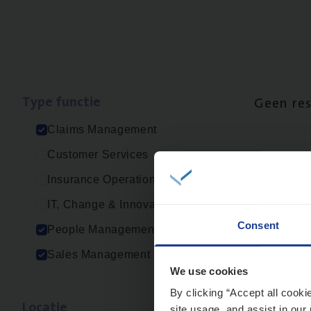
Type func­tie
Geen re
Claims Management
Customer Services
Insurance Operations
IT, Change & Innovation
Consent
People Management
Sales Management
We use cookies
By clicking “Accept all cooki
Loca­tie
site usage, and assist in our 