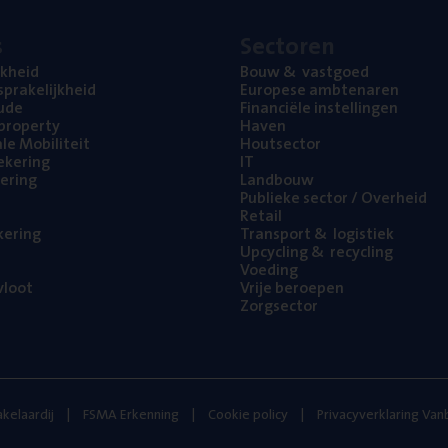
s
Sec­to­ren
jk­heid
Bouw
&
vastgoed
pra­ke­lijk­heid
Euro­pe­se ambtenaren
ude
Finan­ci­ë­le instellingen
l property
Haven
na­le Mobiliteit
Hout­sec­tor
e­ke­ring
IT
e­ring
Land­bouw
Publie­ke sec­tor / Overheid
Retail
ke­ring
Trans­port
&
logistiek
Upcy­cling
&
recycling
Voe­ding
loot
Vrije beroe­pen
Zorg­sec­tor
kelaardij
FSMA Erkenning
Cookie policy
Privacyverklaring Va