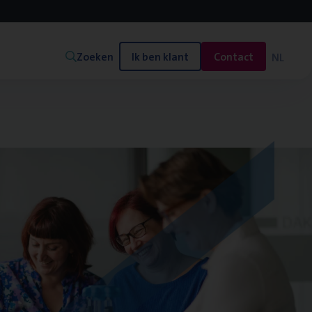
Zoeken
Ik ben klant
Contact
NL