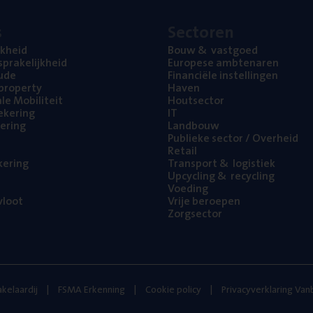
s
Sec­to­ren
jk­heid
Bouw
&
vastgoed
pra­ke­lijk­heid
Euro­pe­se ambtenaren
ude
Finan­ci­ë­le instellingen
l property
Haven
na­le Mobiliteit
Hout­sec­tor
e­ke­ring
IT
e­ring
Land­bouw
Publie­ke sec­tor / Overheid
Retail
ke­ring
Trans­port
&
logistiek
Upcy­cling
&
recycling
Voe­ding
loot
Vrije beroe­pen
Zorg­sec­tor
kelaardij
FSMA Erkenning
Cookie policy
Privacyverklaring Va