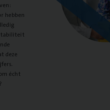
oven:
oor hebben
lledig
tabiliteit
ende
at deze
fers.
 om écht
?