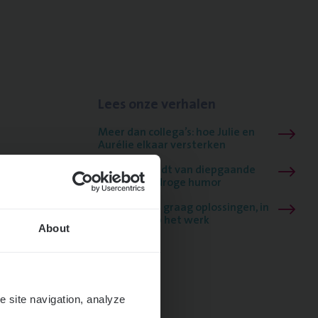
Lees onze verhalen
Meer dan collega’s: hoe Julie en
Aurélie elkaar versterken
Mathias houdt van diepgaande
dossiers én droge humor
Thalia zoekt graag oplossingen, in
games én op het werk
About
e site navigation, analyze