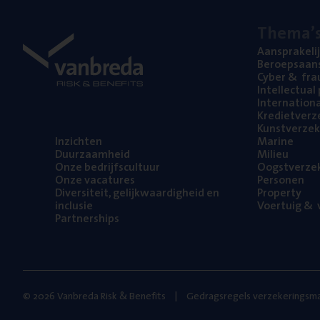
The­ma’
Aan­spra­ke­li
Beroeps­aan­s
Cyber
&
fra
Intel­lec­tu­a
Inter­na­ti­o­
Kre­diet­ver­z
Kunst­ver­ze­k
Inzich­ten
Mari­ne
Duur­zaam­heid
Mili­eu
Onze bedrijfs­cul­tuur
Oogst­ver­ze­
Onze vaca­tu­res
Per­so­nen
Diver­si­teit, gelijk­waar­dig­heid en
Pro­per­ty
inclusie
Voer­tuig
&
v
Part­ner­ships
© 2026 Vanbreda Risk & Benefits
Gedragsregels verzekeringsma