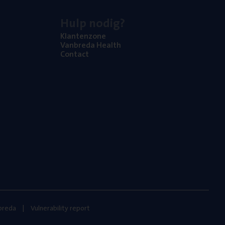
Hulp nodig?
Klan­ten­zo­ne
Van­b­re­da Health
Con­tact
nbreda
Vulnerability report