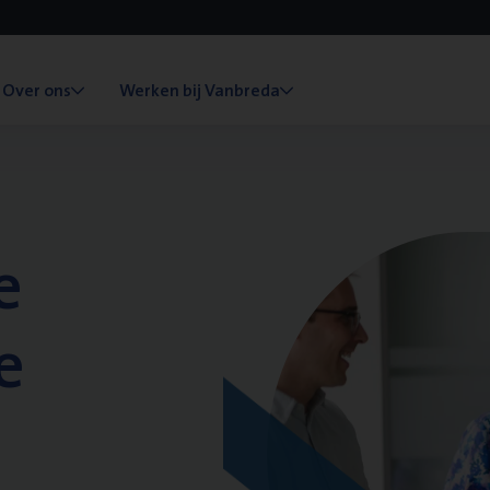
Over ons
Werken bij Vanbreda
e
e