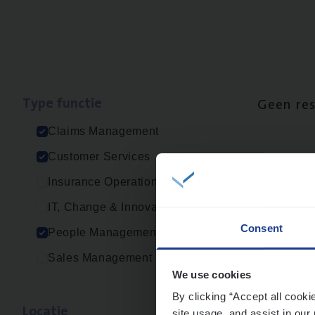
Type func­tie
Geen re
Claims Management
Customer Services
Insurance Operations
IT, Change & Innovation
Consent
People Management
Sales Management
We use cookies
By clicking “Accept all cooki
Loca­tie
site usage, and assist in our 