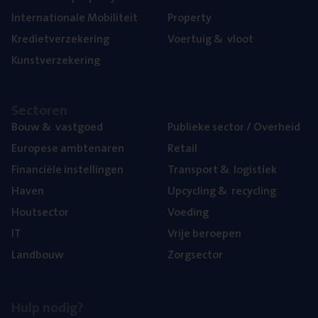
Inter­na­ti­o­na­le Mobiliteit
Pro­per­ty
Kre­diet­ver­ze­ke­ring
Voer­tuig
&
vloot
Kunst­ver­ze­ke­ring
Sec­to­ren
Bouw
&
vastgoed
Publie­ke sec­tor / Overheid
Euro­pe­se ambtenaren
Retail
Finan­ci­ë­le instellingen
Trans­port
&
logistiek
Haven
Upcy­cling
&
recycling
Hout­sec­tor
Voe­ding
IT
Vrije beroe­pen
Land­bouw
Zorg­sec­tor
Hulp nodig?