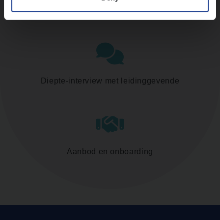
Assessment
Diepte-interview met leidinggevende
Aanbod en onboarding