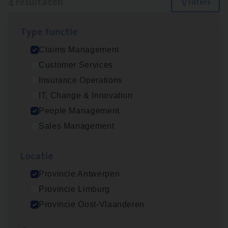
4 resultaten
Filters
Type func­tie
Busi­ness Mana­ger Mari­ne Cargo
Claims Management
People Management, Sales Management
Customer Services
Antwerpen
Insurance Operations
IT, Change & Innovation
People Management
Claims­hand­ler Fleet
&
Bike
Sales Management
Claims Management
Loca­tie
Antwerpen
Provincie Antwerpen
Provincie Limburg
Scha­de Expert Fleet
Provincie Oost-Vlaanderen
Claims Management