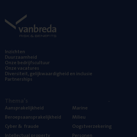
Inzich­ten
Duur­zaam­heid
Onze bedrijfs­cul­tuur
Onze vaca­tu­res
Diver­si­teit, gelijk­waar­dig­heid en inclusie
Part­ner­ships
The­ma’s
Aan­spra­ke­lijk­heid
Mari­ne
Beroeps­aan­spra­ke­lijk­heid
Mili­eu
Cyber
&
fraude
Oogst­ver­ze­ke­ring
Intel­lec­tu­al property
Per­so­nen