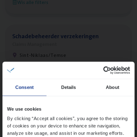
Wis alle filters
Antwerpen
Scha­de­be­heer­der verzekeringen
Claims Management
Sint-Niklaas/Temse
Lees onze verhalen
Consent
Details
About
Meer dan collega’s: hoe Julie en Aurélie elkaar
versterken
We use cookies
Mathias houdt van diepgaande dossiers én droge
humor
By clicking “Accept all cookies”, you agree to the storing
of cookies on your device to enhance site navigation,
Thalia zoekt graag oplossingen, in games én op het
analyze site usage, and assist in our marketing efforts.
werk