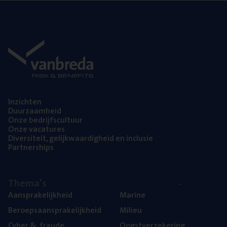
Inzich­ten
Duur­zaam­heid
Onze bedrijfs­cul­tuur
Onze vaca­tu­res
Diver­si­teit, gelijk­waar­dig­heid en inclusie
Part­ner­ships
The­ma’s
Aan­spra­ke­lijk­heid
Mari­ne
Beroeps­aan­spra­ke­lijk­heid
Mili­eu
Cyber
&
fraude
Oogst­ver­ze­ke­ring