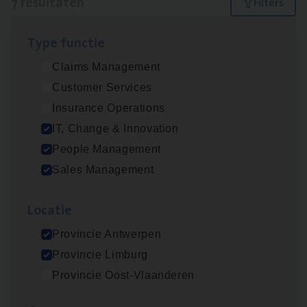
7 resultaten
Filters
Type func­tie
(Agi­le)
IT
Pro­ject Manager
Claims Management
IT, Change & Innovation
Customer Services
Antwerpen
Insurance Operations
IT, Change & Innovation
People Management
Busi­ness Mana­ger Mari­ne Cargo
Sales Management
People Management, Sales Management
Loca­tie
Antwerpen
Provincie Antwerpen
Provincie Limburg
Cor­po­ra­te Insu­ran­ce Bro­ker Property
Provincie Oost-Vlaanderen
Sales Management