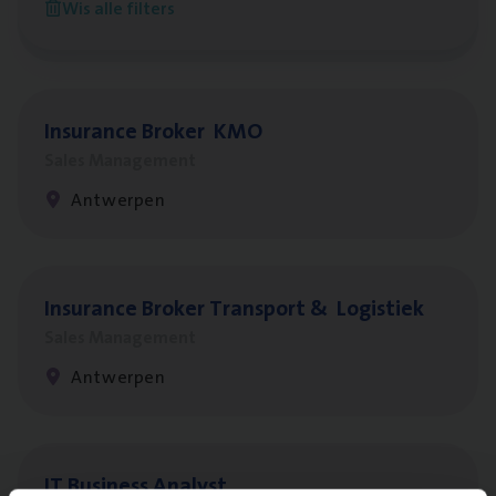
Wis alle filters
Antwerpen
Insu­ran­ce Bro­ker
KMO
Sales Management
Antwerpen
Insu­ran­ce Bro­ker Trans­port
&
Logistiek
Sales Management
Antwerpen
IT
Busi­ness Analyst