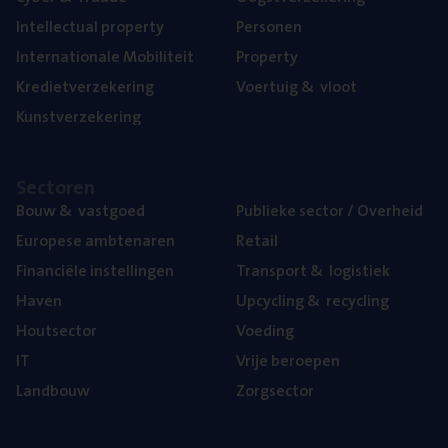
Intel­lec­tu­al property
Per­so­nen
Inter­na­ti­o­na­le Mobiliteit
Pro­per­ty
Kre­diet­ver­ze­ke­ring
Voer­tuig
&
vloot
Kunst­ver­ze­ke­ring
Sec­to­ren
Bouw
&
vastgoed
Publie­ke sec­tor / Overheid
Euro­pe­se ambtenaren
Retail
Finan­ci­ë­le instellingen
Trans­port
&
logistiek
Haven
Upcy­cling
&
recycling
Hout­sec­tor
Voe­ding
IT
Vrije beroe­pen
Land­bouw
Zorg­sec­tor