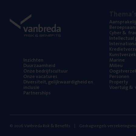
The­ma’
Aan­spra­ke­li
Beroeps­aan­s
Cyber
&
fra
Intel­lec­tu­a
Inter­na­ti­o­
Kre­diet­ver­z
Kunst­ver­ze­k
Inzich­ten
Mari­ne
Duur­zaam­heid
Mili­eu
Onze bedrijfs­cul­tuur
Oogst­ver­ze­
Onze vaca­tu­res
Per­so­nen
Diver­si­teit, gelijk­waar­dig­heid en
Pro­per­ty
inclusie
Voer­tuig
&
v
Part­ner­ships
© 2026 Vanbreda Risk & Benefits
Gedragsregels verzekeringsma