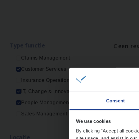
Type func­tie
Geen re
Claims Management
Customer Services
Insurance Operations
IT, Change & Innovation
Consent
People Management
Sales Management
We use cookies
By clicking “Accept all cooki
Loca­tie
site usage, and assist in our 