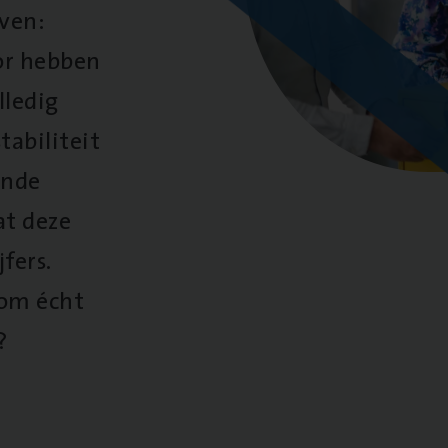
oven:
oor hebben
lledig
tabiliteit
ende
at deze
fers.
 om écht
?