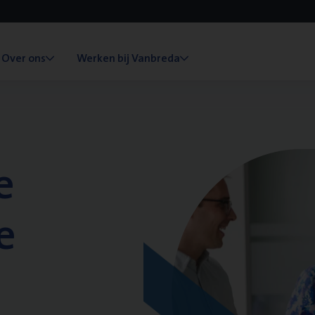
Over ons
Werken bij Vanbreda
e
e