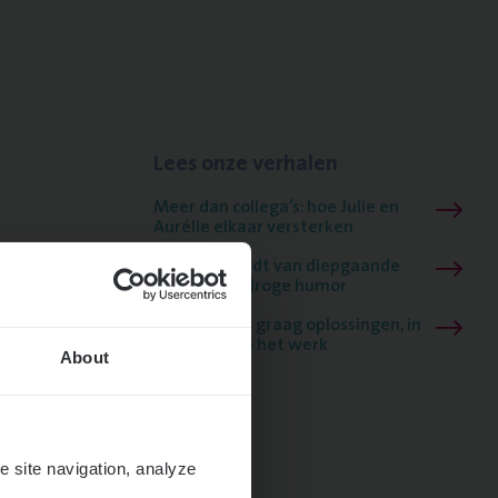
Lees onze verhalen
Meer dan collega’s: hoe Julie en
Aurélie elkaar versterken
Mathias houdt van diepgaande
dossiers én droge humor
Thalia zoekt graag oplossingen, in
games én op het werk
About
e site navigation, analyze