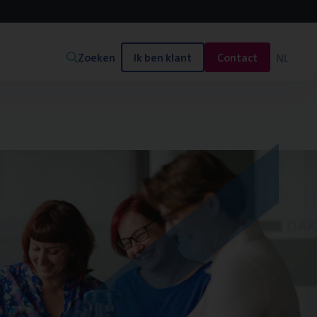
Zoeken
Ik ben klant
Contact
NL