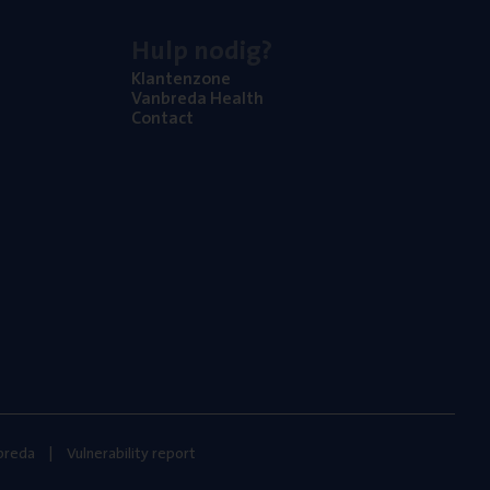
Hulp nodig?
Klan­ten­zo­ne
Van­b­re­da Health
Con­tact
nbreda
Vulnerability report