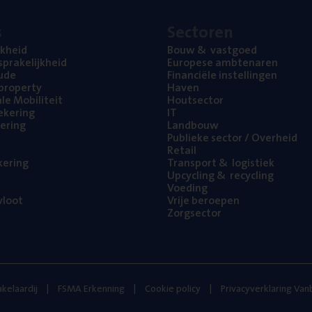
s
Sec­to­ren
jk­heid
Bouw
&
vastgoed
pra­ke­lijk­heid
Euro­pe­se ambtenaren
ude
Finan­ci­ë­le instellingen
l property
Haven
na­le Mobiliteit
Hout­sec­tor
e­ke­ring
IT
e­ring
Land­bouw
Publie­ke sec­tor / Overheid
Retail
ke­ring
Trans­port
&
logistiek
Upcy­cling
&
recycling
Voe­ding
loot
Vrije beroe­pen
Zorg­sec­tor
kelaardij
FSMA Erkenning
Cookie policy
Privacyverklaring Va