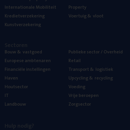
Inter­na­ti­o­na­le Mobiliteit
Pro­per­ty
Kre­diet­ver­ze­ke­ring
Voer­tuig
&
vloot
Kunst­ver­ze­ke­ring
Sec­to­ren
Bouw
&
vastgoed
Publie­ke sec­tor / Overheid
Euro­pe­se ambtenaren
Retail
Finan­ci­ë­le instellingen
Trans­port
&
logistiek
Haven
Upcy­cling
&
recycling
Hout­sec­tor
Voe­ding
IT
Vrije beroe­pen
Land­bouw
Zorg­sec­tor
Hulp nodig?