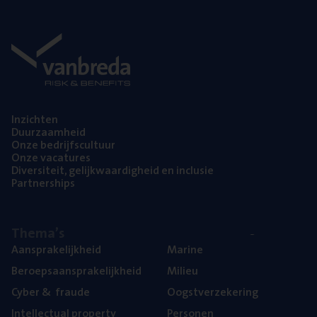
Inzich­ten
Duur­zaam­heid
Onze bedrijfs­cul­tuur
Onze vaca­tu­res
Diver­si­teit, gelijk­waar­dig­heid en inclusie
Part­ner­ships
The­ma’s
Aan­spra­ke­lijk­heid
Mari­ne
Beroeps­aan­spra­ke­lijk­heid
Mili­eu
Cyber
&
fraude
Oogst­ver­ze­ke­ring
Intel­lec­tu­al property
Per­so­nen