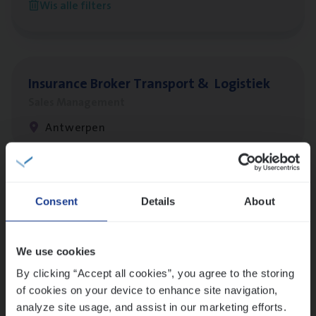
Wis alle filters
Antwerpen
Insu­ran­ce Bro­ker Trans­port
&
Logistiek
Sales Management
Antwerpen
Lees onze verhalen
Consent
Details
About
Meer dan collega’s: hoe Julie en Aurélie elkaar
versterken
We use cookies
Mathias houdt van diepgaande dossiers én droge
humor
By clicking “Accept all cookies”, you agree to the storing
of cookies on your device to enhance site navigation,
Thalia zoekt graag oplossingen, in games én op het
analyze site usage, and assist in our marketing efforts.
werk