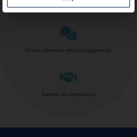
Assessment
Diepte-interview met leidinggevende
Aanbod en onboarding