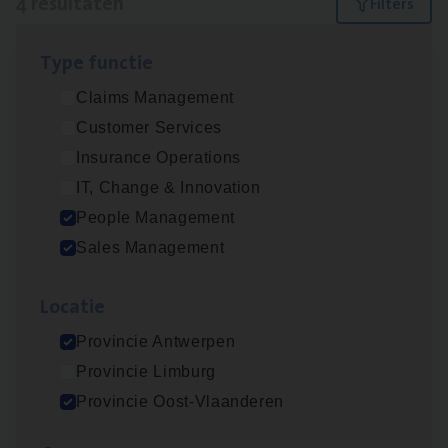
4 resultaten
Filters
Type func­tie
Insu­ran­ce Bro­ker
KMO
Claims Management
Sales Management
Customer Services
Antwerpen
Insurance Operations
IT, Change & Innovation
People Management
Cor­po­ra­te Insu­ran­ce Bro­ker Property
Sales Management
Sales Management
Loca­tie
Antwerpen
Provincie Antwerpen
Provincie Limburg
Busi­ness Mana­ger Mari­ne Cargo
Provincie Oost-Vlaanderen
People Management, Sales Management