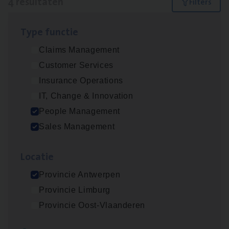
4 resultaten
Filters
Type func­tie
Insu­ran­ce Bro­ker Trans­port
&
Logistiek
Claims Management
Sales Management
Customer Services
Antwerpen
Insurance Operations
IT, Change & Innovation
People Management
Insu­ran­ce Bro­ker
KMO
Sales Management
Sales Management
Loca­tie
Antwerpen
Provincie Antwerpen
Provincie Limburg
Cor­po­ra­te Insu­ran­ce Bro­ker Property
Provincie Oost-Vlaanderen
Sales Management