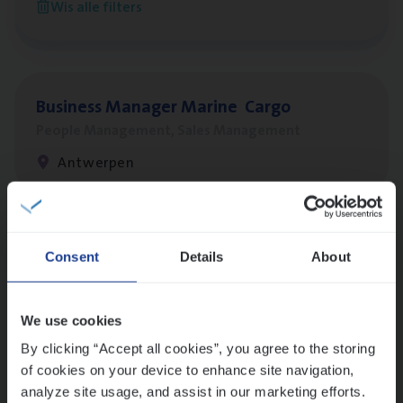
Wis alle filters
Antwerpen
Busi­ness Mana­ger Mari­ne Cargo
People Management, Sales Management
Antwerpen
Lees onze verhalen
Consent
Details
About
Meer dan collega’s: hoe Julie en Aurélie elkaar
versterken
We use cookies
Mathias houdt van diepgaande dossiers én droge
humor
By clicking “Accept all cookies”, you agree to the storing
of cookies on your device to enhance site navigation,
Thalia zoekt graag oplossingen, in games én op het
analyze site usage, and assist in our marketing efforts.
werk