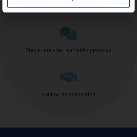
Assessment
Diepte-interview met leidinggevende
Aanbod en onboarding