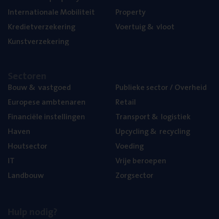
Inter­na­ti­o­na­le Mobiliteit
Pro­per­ty
Kre­diet­ver­ze­ke­ring
Voer­tuig
&
vloot
Kunst­ver­ze­ke­ring
Sec­to­ren
Bouw
&
vastgoed
Publie­ke sec­tor / Overheid
Euro­pe­se ambtenaren
Retail
Finan­ci­ë­le instellingen
Trans­port
&
logistiek
Haven
Upcy­cling
&
recycling
Hout­sec­tor
Voe­ding
IT
Vrije beroe­pen
Land­bouw
Zorg­sec­tor
Hulp nodig?