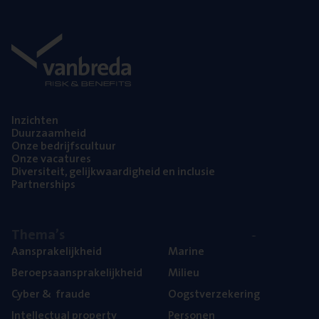
Inzich­ten
Duur­zaam­heid
Onze bedrijfs­cul­tuur
Onze vaca­tu­res
Diver­si­teit, gelijk­waar­dig­heid en inclusie
Part­ner­ships
The­ma’s
Aan­spra­ke­lijk­heid
Mari­ne
Beroeps­aan­spra­ke­lijk­heid
Mili­eu
Cyber
&
fraude
Oogst­ver­ze­ke­ring
Intel­lec­tu­al property
Per­so­nen