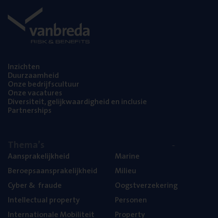
Inzich­ten
Duur­zaam­heid
Onze bedrijfs­cul­tuur
Onze vaca­tu­res
Diver­si­teit, gelijk­waar­dig­heid en inclusie
Part­ner­ships
The­ma’s
Aan­spra­ke­lijk­heid
Mari­ne
Beroeps­aan­spra­ke­lijk­heid
Mili­eu
Cyber
&
fraude
Oogst­ver­ze­ke­ring
Intel­lec­tu­al property
Per­so­nen
Inter­na­ti­o­na­le Mobiliteit
Pro­per­ty