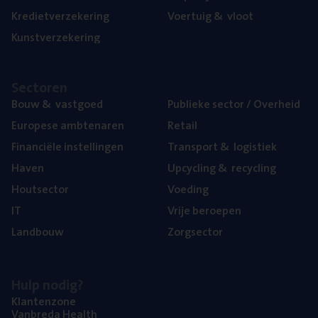
Kre­diet­ver­ze­ke­ring
Voer­tuig
&
vloot
Kunst­ver­ze­ke­ring
Sec­to­ren
Bouw
&
vastgoed
Publie­ke sec­tor / Overheid
Euro­pe­se ambtenaren
Retail
Finan­ci­ë­le instellingen
Trans­port
&
logistiek
Haven
Upcy­cling
&
recycling
Hout­sec­tor
Voe­ding
IT
Vrije beroe­pen
Land­bouw
Zorg­sec­tor
Hulp nodig?
Klan­ten­zo­ne
Van­b­re­da Health