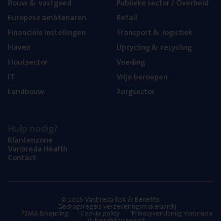
Bouw
&
vastgoed
Publie­ke sec­tor / Overheid
Euro­pe­se ambtenaren
Retail
Finan­ci­ë­le instellingen
Trans­port
&
logistiek
Haven
Upcy­cling
&
recycling
Hout­sec­tor
Voe­ding
IT
Vrije beroe­pen
Land­bouw
Zorg­sec­tor
Hulp nodig?
Klan­ten­zo­ne
Van­b­re­da Health
Con­tact
© 2026 Vanbreda Risk & Benefits
Gedragsregels verzekeringsmakelaardij
FSMA Erkenning
Cookie policy
Privacyverklaring Vanbreda
Vulnerability report