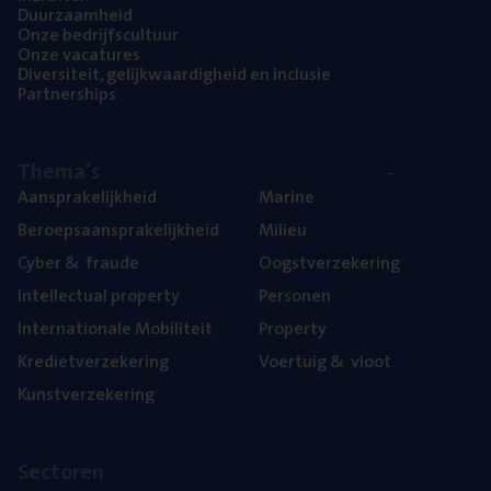
Duur­zaam­heid
Onze bedrijfs­cul­tuur
Onze vaca­tu­res
Diver­si­teit, gelijk­waar­dig­heid en inclusie
Part­ner­ships
The­ma’s
Aan­spra­ke­lijk­heid
Mari­ne
Beroeps­aan­spra­ke­lijk­heid
Mili­eu
Cyber
&
fraude
Oogst­ver­ze­ke­ring
Intel­lec­tu­al property
Per­so­nen
Inter­na­ti­o­na­le Mobiliteit
Pro­per­ty
Kre­diet­ver­ze­ke­ring
Voer­tuig
&
vloot
Kunst­ver­ze­ke­ring
Sec­to­ren