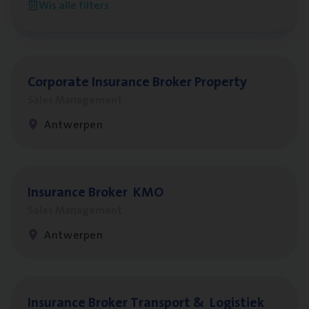
Wis alle filters
Antwerpen
Cor­po­ra­te Insu­ran­ce Bro­ker Property
Sales Management
Antwerpen
Insu­ran­ce Bro­ker
KMO
Sales Management
Antwerpen
Insu­ran­ce Bro­ker Trans­port
&
Logistiek