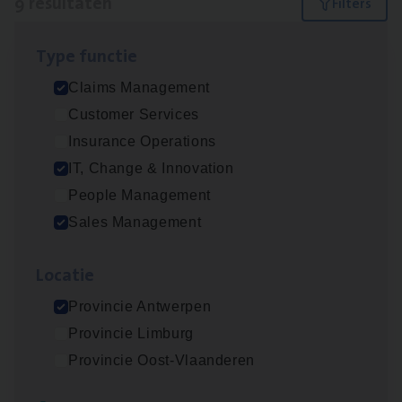
9 resultaten
Filters
Type func­tie
(Agi­le)
IT
Pro­ject Manager
Claims Management
IT, Change & Innovation
Customer Services
Antwerpen
Insurance Operations
IT, Change & Innovation
People Management
Busi­ness Mana­ger Mari­ne Cargo
Sales Management
People Management, Sales Management
Loca­tie
Antwerpen
Provincie Antwerpen
Provincie Limburg
Claims­hand­ler Fleet
&
Bike
Provincie Oost-Vlaanderen
Claims Management