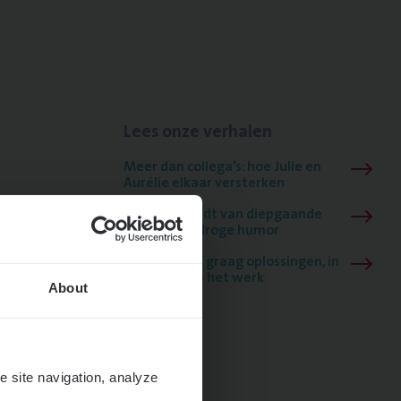
Lees onze verhalen
Meer dan collega’s: hoe Julie en
Aurélie elkaar versterken
Mathias houdt van diepgaande
dossiers én droge humor
Thalia zoekt graag oplossingen, in
games én op het werk
About
e site navigation, analyze