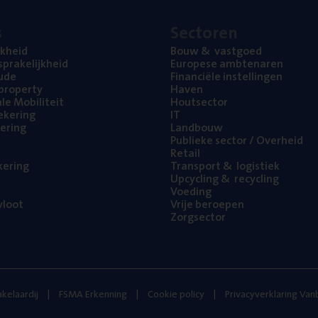
s
Sec­to­ren
jk­heid
Bouw
&
vastgoed
pra­ke­lijk­heid
Euro­pe­se ambtenaren
ude
Finan­ci­ë­le instellingen
l property
Haven
na­le Mobiliteit
Hout­sec­tor
e­ke­ring
IT
e­ring
Land­bouw
Publie­ke sec­tor / Overheid
Retail
ke­ring
Trans­port
&
logistiek
Upcy­cling
&
recycling
Voe­ding
loot
Vrije beroe­pen
Zorg­sec­tor
kelaardij
FSMA Erkenning
Cookie policy
Privacyverklaring Va