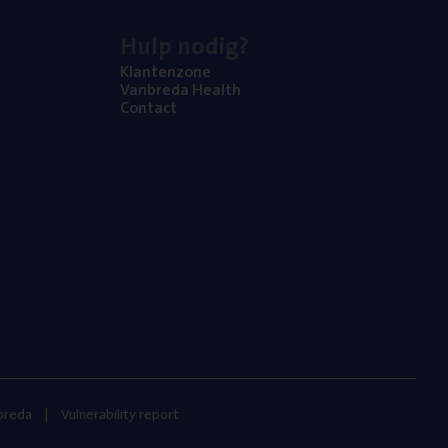
Hulp nodig?
Klan­ten­zo­ne
Van­b­re­da Health
Con­tact
nbreda
Vulnerability report