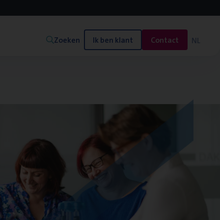
Zoeken
Ik ben klant
Contact
NL