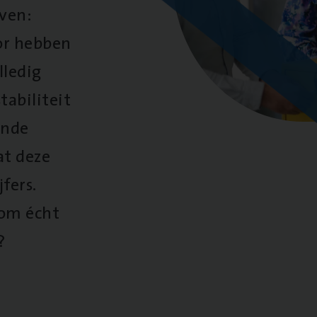
oven:
oor hebben
lledig
tabiliteit
ende
at deze
fers.
 om écht
?