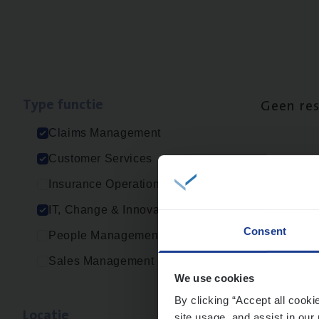
Type func­tie
Geen re
Claims Management
Customer Services
Insurance Operations
IT, Change & Innovation
Consent
People Management
Sales Management
We use cookies
By clicking “Accept all cooki
Loca­tie
site usage, and assist in our 