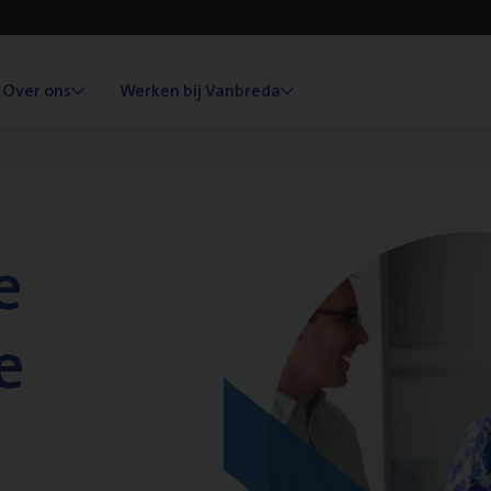
Over ons
Werken bij Vanbreda
e
e