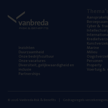
The­ma’
Aan­spra­ke­li
Beroeps­aan­s
Cyber
&
fra
Intel­lec­tu­a
Inter­na­ti­o­
Kre­diet­ver­z
Kunst­ver­ze­k
Inzich­ten
Mari­ne
Duur­zaam­heid
Mili­eu
Onze bedrijfs­cul­tuur
Oogst­ver­ze­
Onze vaca­tu­res
Per­so­nen
Diver­si­teit, gelijk­waar­dig­heid en
Pro­per­ty
inclusie
Voer­tuig
&
v
Part­ner­ships
© 2026 Vanbreda Risk & Benefits
Gedragsregels verzekeringsma