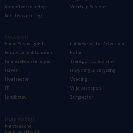
Kre­diet­ver­ze­ke­ring
Voer­tuig
&
vloot
Kunst­ver­ze­ke­ring
Sec­to­ren
Bouw
&
vastgoed
Publie­ke sec­tor / Overheid
Euro­pe­se ambtenaren
Retail
Finan­ci­ë­le instellingen
Trans­port
&
logistiek
Haven
Upcy­cling
&
recycling
Hout­sec­tor
Voe­ding
IT
Vrije beroe­pen
Land­bouw
Zorg­sec­tor
Hulp nodig?
Klan­ten­zo­ne
Van­b­re­da Health