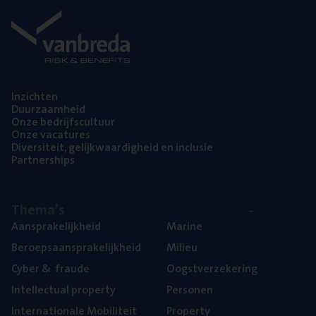
Inzich­ten
Duur­zaam­heid
Onze bedrijfs­cul­tuur
Onze vaca­tu­res
Diver­si­teit, gelijk­waar­dig­heid en inclusie
Part­ner­ships
The­ma’s
Aan­spra­ke­lijk­heid
Mari­ne
Beroeps­aan­spra­ke­lijk­heid
Mili­eu
Cyber
&
fraude
Oogst­ver­ze­ke­ring
Intel­lec­tu­al property
Per­so­nen
Inter­na­ti­o­na­le Mobiliteit
Pro­per­ty