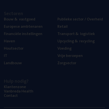
Sec­to­ren
Bouw
&
vastgoed
Publie­ke sec­tor / Overheid
Euro­pe­se ambtenaren
Retail
Finan­ci­ë­le instellingen
Trans­port
&
logistiek
Haven
Upcy­cling
&
recycling
Hout­sec­tor
Voe­ding
IT
Vrije beroe­pen
Land­bouw
Zorg­sec­tor
Hulp nodig?
Klan­ten­zo­ne
Van­b­re­da Health
Con­tact