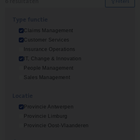
6 resultaten
Filters
Type func­tie
(Agi­le)
IT
Pro­ject Manager
Claims Management
IT, Change & Innovation
Customer Services
Antwerpen
Insurance Operations
IT, Change & Innovation
People Management
Claims­hand­ler Fleet
&
Bike
Sales Management
Claims Management
Loca­tie
Antwerpen
Provincie Antwerpen
Provincie Limburg
Cus­to­mer Care Expert
Provincie Oost-Vlaanderen
Hospitalisatieverzekeringen