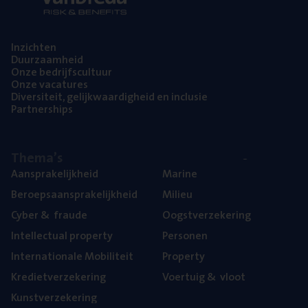
Inzich­ten
Duur­zaam­heid
Onze bedrijfs­cul­tuur
Onze vaca­tu­res
Diver­si­teit, gelijk­waar­dig­heid en inclusie
Part­ner­ships
The­ma’s
Aan­spra­ke­lijk­heid
Mari­ne
Beroeps­aan­spra­ke­lijk­heid
Mili­eu
Cyber
&
fraude
Oogst­ver­ze­ke­ring
Intel­lec­tu­al property
Per­so­nen
Inter­na­ti­o­na­le Mobiliteit
Pro­per­ty
Kre­diet­ver­ze­ke­ring
Voer­tuig
&
vloot
Kunst­ver­ze­ke­ring