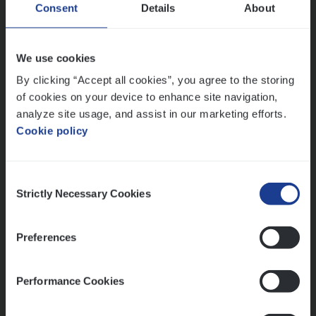
Test Ana­lyst
Consent
Details
About
IT, Change & Innovation
Antwerpen
We use cookies
By clicking “Accept all cookies”, you agree to the storing
of cookies on your device to enhance site navigation,
analyze site usage, and assist in our marketing efforts.
Lees onze verhalen
Cookie policy
Meer dan collega’s: hoe Julie en Aurélie elkaar
versterken
Consent
Mathias houdt van diepgaande dossiers én droge
Strictly Necessary Cookies
Selection
humor
Thalia zoekt graag oplossingen, in games én op het
Preferences
werk
Performance Cookies
Ons sollicitatieproces