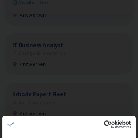
Wis alle filters
Customer Services
Antwerpen
IT
Busi­ness Analyst
IT, Change & Innovation
Antwerpen
Scha­de Expert Fleet
Claims Management
Antwerpen