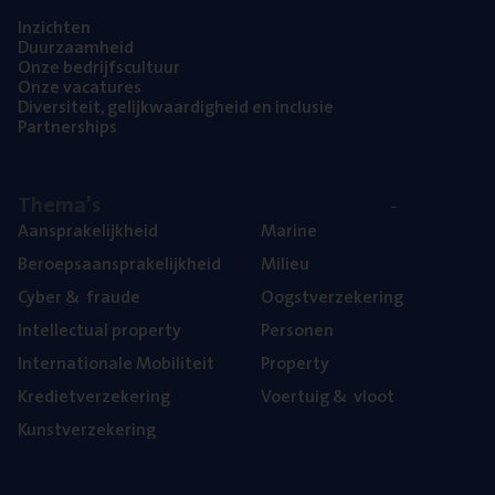
Inzich­ten
Duur­zaam­heid
Onze bedrijfs­cul­tuur
Onze vaca­tu­res
Diver­si­teit, gelijk­waar­dig­heid en inclusie
Part­ner­ships
The­ma’s
Aan­spra­ke­lijk­heid
Mari­ne
Beroeps­aan­spra­ke­lijk­heid
Mili­eu
Cyber
&
fraude
Oogst­ver­ze­ke­ring
Intel­lec­tu­al property
Per­so­nen
Inter­na­ti­o­na­le Mobiliteit
Pro­per­ty
Kre­diet­ver­ze­ke­ring
Voer­tuig
&
vloot
Kunst­ver­ze­ke­ring