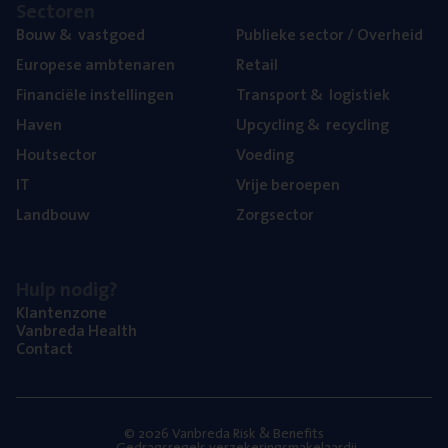
Sec­to­ren
Bouw
&
vastgoed
Publie­ke sec­tor / Overheid
Euro­pe­se ambtenaren
Retail
Finan­ci­ë­le instellingen
Trans­port
&
logistiek
Haven
Upcy­cling
&
recycling
Hout­sec­tor
Voe­ding
IT
Vrije beroe­pen
Land­bouw
Zorg­sec­tor
Hulp nodig?
Klan­ten­zo­ne
Van­b­re­da Health
Con­tact
© 2026 Vanbreda Risk & Benefits
Gedragsregels verzekeringsmakelaardij