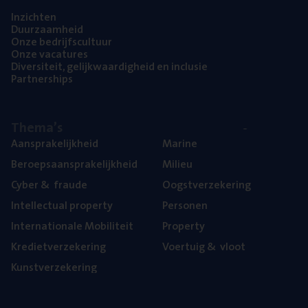
Inzich­ten
Duur­zaam­heid
Onze bedrijfs­cul­tuur
Onze vaca­tu­res
Diver­si­teit, gelijk­waar­dig­heid en inclusie
Part­ner­ships
The­ma’s
Aan­spra­ke­lijk­heid
Mari­ne
Beroeps­aan­spra­ke­lijk­heid
Mili­eu
Cyber
&
fraude
Oogst­ver­ze­ke­ring
Intel­lec­tu­al property
Per­so­nen
Inter­na­ti­o­na­le Mobiliteit
Pro­per­ty
Kre­diet­ver­ze­ke­ring
Voer­tuig
&
vloot
Kunst­ver­ze­ke­ring