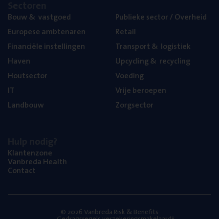
Sec­to­ren
Bouw
&
vastgoed
Publie­ke sec­tor / Overheid
Euro­pe­se ambtenaren
Retail
Finan­ci­ë­le instellingen
Trans­port
&
logistiek
Haven
Upcy­cling
&
recycling
Hout­sec­tor
Voe­ding
IT
Vrije beroe­pen
Land­bouw
Zorg­sec­tor
Hulp nodig?
Klan­ten­zo­ne
Van­b­re­da Health
Con­tact
© 2026 Vanbreda Risk & Benefits
Gedragsregels verzekeringsmakelaardij