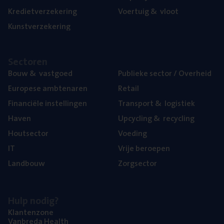
Kre­diet­ver­ze­ke­ring
Voer­tuig
&
vloot
Kunst­ver­ze­ke­ring
Sec­to­ren
Bouw
&
vastgoed
Publie­ke sec­tor / Overheid
Euro­pe­se ambtenaren
Retail
Finan­ci­ë­le instellingen
Trans­port
&
logistiek
Haven
Upcy­cling
&
recycling
Hout­sec­tor
Voe­ding
IT
Vrije beroe­pen
Land­bouw
Zorg­sec­tor
Hulp nodig?
Klan­ten­zo­ne
Van­b­re­da Health