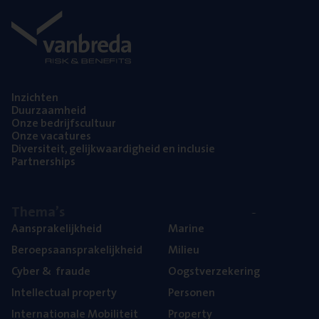
Inzich­ten
Duur­zaam­heid
Onze bedrijfs­cul­tuur
Onze vaca­tu­res
Diver­si­teit, gelijk­waar­dig­heid en inclusie
Part­ner­ships
The­ma’s
Aan­spra­ke­lijk­heid
Mari­ne
Beroeps­aan­spra­ke­lijk­heid
Mili­eu
Cyber
&
fraude
Oogst­ver­ze­ke­ring
Intel­lec­tu­al property
Per­so­nen
Inter­na­ti­o­na­le Mobiliteit
Pro­per­ty