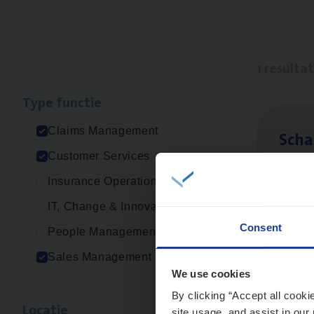
1 resulta
Type func­tie
Claims Management
Scha
Customer Services
Clai
Insurance Operations
Sin
IT, Change & Innovation
Consent
People Management
Sales Management
We use cookies
By clicking “Accept all cooki
Loca­tie
site usage, and assist in our 