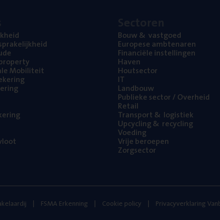
s
Sec­to­ren
jk­heid
Bouw
&
vastgoed
pra­ke­lijk­heid
Euro­pe­se ambtenaren
ude
Finan­ci­ë­le instellingen
l property
Haven
na­le Mobiliteit
Hout­sec­tor
e­ke­ring
IT
e­ring
Land­bouw
Publie­ke sec­tor / Overheid
Retail
ke­ring
Trans­port
&
logistiek
Upcy­cling
&
recycling
Voe­ding
loot
Vrije beroe­pen
Zorg­sec­tor
kelaardij
FSMA Erkenning
Cookie policy
Privacyverklaring Va