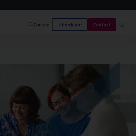
Zoeken
Ik ben klant
Contact
NL