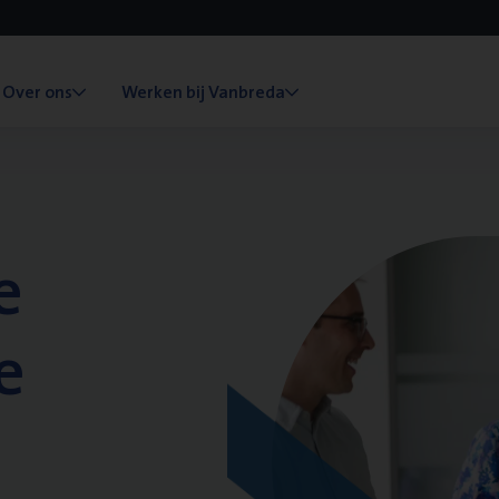
Over ons
Werken bij Vanbreda
e
e