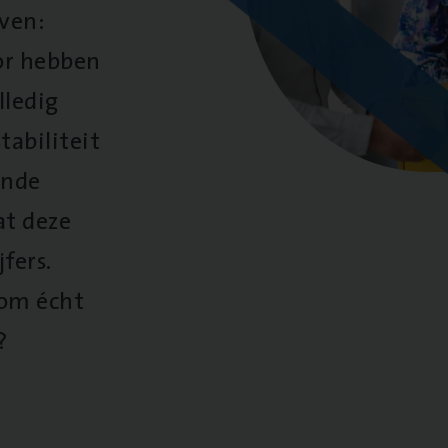
oven:
oor hebben
lledig
tabiliteit
ende
at deze
fers.
 om écht
?