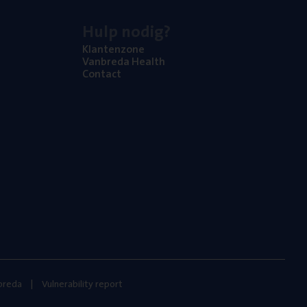
Hulp nodig?
Klan­ten­zo­ne
Van­b­re­da Health
Con­tact
nbreda
Vulnerability report