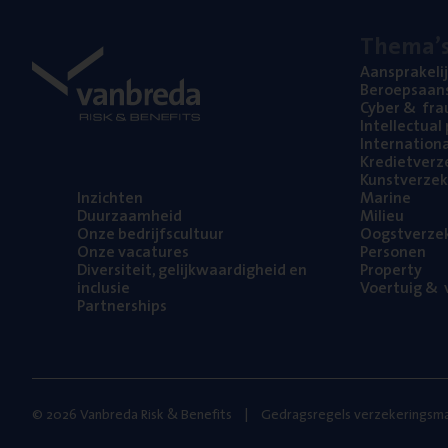
The­ma’
Aan­spra­ke­li
Beroeps­aan­s
Cyber
&
fra
Intel­lec­tu­a
Inter­na­ti­o­
Kre­diet­ver­z
Kunst­ver­ze­k
Inzich­ten
Mari­ne
Duur­zaam­heid
Mili­eu
Onze bedrijfs­cul­tuur
Oogst­ver­ze­
Onze vaca­tu­res
Per­so­nen
Diver­si­teit, gelijk­waar­dig­heid en
Pro­per­ty
inclusie
Voer­tuig
&
v
Part­ner­ships
© 2026 Vanbreda Risk & Benefits
Gedragsregels verzekeringsma