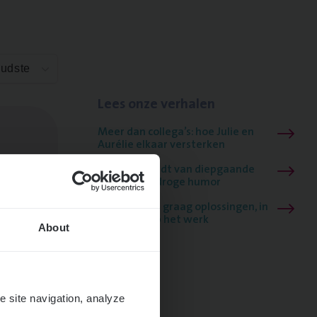
Oudste
Lees onze verhalen
Meer dan collega’s: hoe Julie en
Aurélie elkaar versterken
Mathias houdt van diepgaande
dossiers én droge humor
Thalia zoekt graag oplossingen, in
games én op het werk
About
e site navigation, analyze