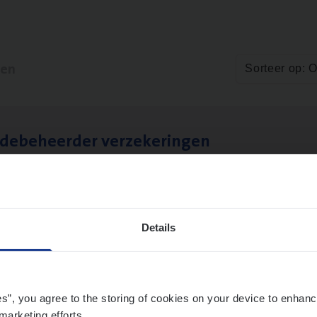
ten
Sorteer op: 
­de­be­heer­der verzekeringen
ms Management
t-Niklaas/Temse
Details
es”, you agree to the storing of cookies on your device to enhanc
marketing efforts.