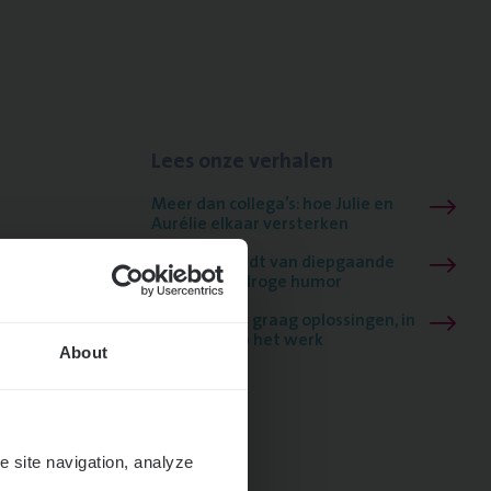
Lees onze verhalen
Meer dan collega’s: hoe Julie en
Aurélie elkaar versterken
Mathias houdt van diepgaande
dossiers én droge humor
Thalia zoekt graag oplossingen, in
games én op het werk
About
e site navigation, analyze