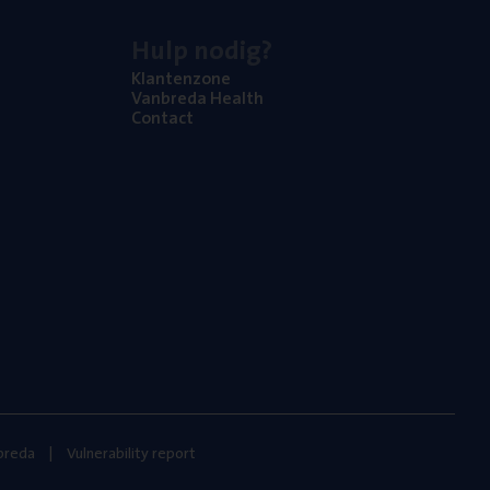
Hulp nodig?
Klan­ten­zo­ne
Van­b­re­da Health
Con­tact
nbreda
Vulnerability report