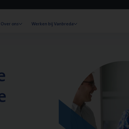
Over ons
Werken bij Vanbreda
e
e