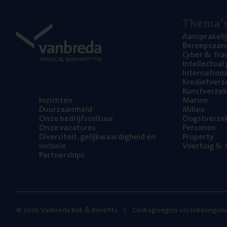
The­ma’
Aan­spra­ke­li
Beroeps­aan­s
Cyber
&
fra
Intel­lec­tu­a
Inter­na­ti­o­
Kre­diet­ver­z
Kunst­ver­ze­k
Inzich­ten
Mari­ne
Duur­zaam­heid
Mili­eu
Onze bedrijfs­cul­tuur
Oogst­ver­ze­
Onze vaca­tu­res
Per­so­nen
Diver­si­teit, gelijk­waar­dig­heid en
Pro­per­ty
inclusie
Voer­tuig
&
v
Part­ner­ships
© 2026 Vanbreda Risk & Benefits
Gedragsregels verzekeringsma