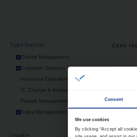
Type func­tie
Geen re
Claims Management
Customer Services
Insurance Operations
IT, Change & Innovation
Consent
People Management
Sales Management
We use cookies
By clicking “Accept all cooki
Loca­tie
site usage, and assist in our 