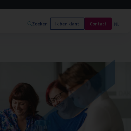
Zoeken
Ik ben klant
Contact
NL