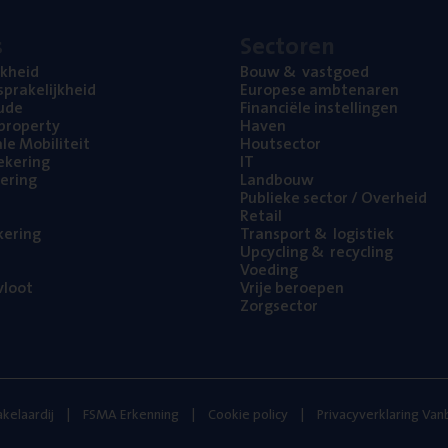
s
Sec­to­ren
jk­heid
Bouw
&
vastgoed
pra­ke­lijk­heid
Euro­pe­se ambtenaren
ude
Finan­ci­ë­le instellingen
l property
Haven
na­le Mobiliteit
Hout­sec­tor
e­ke­ring
IT
e­ring
Land­bouw
Publie­ke sec­tor / Overheid
Retail
ke­ring
Trans­port
&
logistiek
Upcy­cling
&
recycling
Voe­ding
loot
Vrije beroe­pen
Zorg­sec­tor
kelaardij
FSMA Erkenning
Cookie policy
Privacyverklaring Va