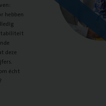
oven:
oor hebben
lledig
tabiliteit
ende
at deze
fers.
 om écht
?