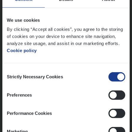
Claims Management
Antwerpen
We use cookies
By clicking “Accept all cookies”, you agree to the storing
of cookies on your device to enhance site navigation,
Lees onze verhalen
analyze site usage, and assist in our marketing efforts.
Cookie policy
Meer dan collega’s: hoe Julie en Aurélie elkaar
versterken
Mathias houdt van diepgaande dossiers én droge
Consent
humor
Strictly Necessary Cookies
Selection
Thalia zoekt graag oplossingen, in games én op het
werk
Preferences
Performance Cookies
Ons sollicitatieproces
Marketing