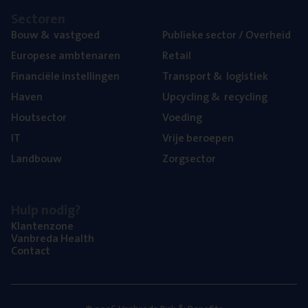
Sec­to­ren
Bouw
&
vastgoed
Publie­ke sec­tor / Overheid
Euro­pe­se ambtenaren
Retail
Finan­ci­ë­le instellingen
Trans­port
&
logistiek
Haven
Upcy­cling
&
recycling
Hout­sec­tor
Voe­ding
IT
Vrije beroe­pen
Land­bouw
Zorg­sec­tor
Hulp nodig?
Klan­ten­zo­ne
Van­b­re­da Health
Con­tact