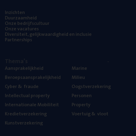
Inzich­ten
Duur­zaam­heid
Onze bedrijfs­cul­tuur
Onze vaca­tu­res
Diver­si­teit, gelijk­waar­dig­heid en inclusie
Part­ner­ships
The­ma’s
Aan­spra­ke­lijk­heid
Mari­ne
Beroeps­aan­spra­ke­lijk­heid
Mili­eu
Cyber
&
fraude
Oogst­ver­ze­ke­ring
Intel­lec­tu­al property
Per­so­nen
Inter­na­ti­o­na­le Mobiliteit
Pro­per­ty
Kre­diet­ver­ze­ke­ring
Voer­tuig
&
vloot
Kunst­ver­ze­ke­ring