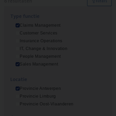
6 resultaten
Filters
Type func­tie
Insu­ran­ce Bro­ker Trans­port
&
Logistiek
Claims Management
Sales Management
Customer Services
Antwerpen
Insurance Operations
IT, Change & Innovation
People Management
Busi­ness Mana­ger Mari­ne Cargo
Sales Management
People Management, Sales Management
Loca­tie
Antwerpen
Provincie Antwerpen
Provincie Limburg
Scha­de Expert Fleet
Provincie Oost-Vlaanderen
Claims Management