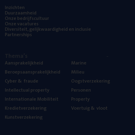
Inzich­ten
Duur­zaam­heid
Onze bedrijfs­cul­tuur
Onze vaca­tu­res
Diver­si­teit, gelijk­waar­dig­heid en inclusie
Part­ner­ships
The­ma’s
Aan­spra­ke­lijk­heid
Mari­ne
Beroeps­aan­spra­ke­lijk­heid
Mili­eu
Cyber
&
fraude
Oogst­ver­ze­ke­ring
Intel­lec­tu­al property
Per­so­nen
Inter­na­ti­o­na­le Mobiliteit
Pro­per­ty
Kre­diet­ver­ze­ke­ring
Voer­tuig
&
vloot
Kunst­ver­ze­ke­ring