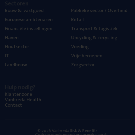
Sec­to­ren
Bouw
&
vastgoed
Publie­ke sec­tor / Overheid
Euro­pe­se ambtenaren
Retail
Finan­ci­ë­le instellingen
Trans­port
&
logistiek
Haven
Upcy­cling
&
recycling
Hout­sec­tor
Voe­ding
IT
Vrije beroe­pen
Land­bouw
Zorg­sec­tor
Hulp nodig?
Klan­ten­zo­ne
Van­b­re­da Health
Con­tact
© 2026 Vanbreda Risk & Benefits
Gedragsregels verzekeringsmakelaardij