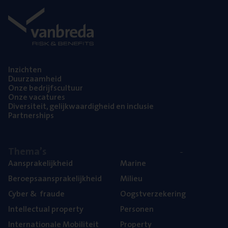
Inzich­ten
Duur­zaam­heid
Onze bedrijfs­cul­tuur
Onze vaca­tu­res
Diver­si­teit, gelijk­waar­dig­heid en inclusie
Part­ner­ships
The­ma’s
Aan­spra­ke­lijk­heid
Mari­ne
Beroeps­aan­spra­ke­lijk­heid
Mili­eu
Cyber
&
fraude
Oogst­ver­ze­ke­ring
Intel­lec­tu­al property
Per­so­nen
Inter­na­ti­o­na­le Mobiliteit
Pro­per­ty