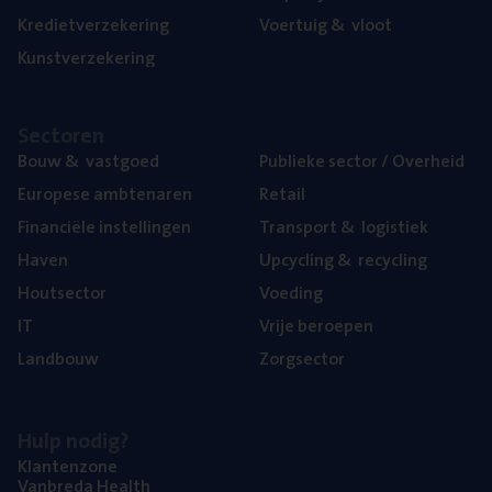
Kre­diet­ver­ze­ke­ring
Voer­tuig
&
vloot
Kunst­ver­ze­ke­ring
Sec­to­ren
Bouw
&
vastgoed
Publie­ke sec­tor / Overheid
Euro­pe­se ambtenaren
Retail
Finan­ci­ë­le instellingen
Trans­port
&
logistiek
Haven
Upcy­cling
&
recycling
Hout­sec­tor
Voe­ding
IT
Vrije beroe­pen
Land­bouw
Zorg­sec­tor
Hulp nodig?
Klan­ten­zo­ne
Van­b­re­da Health