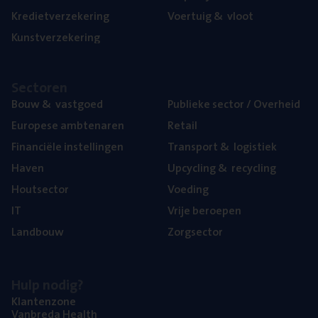
Kre­diet­ver­ze­ke­ring
Voer­tuig
&
vloot
Kunst­ver­ze­ke­ring
Sec­to­ren
Bouw
&
vastgoed
Publie­ke sec­tor / Overheid
Euro­pe­se ambtenaren
Retail
Finan­ci­ë­le instellingen
Trans­port
&
logistiek
Haven
Upcy­cling
&
recycling
Hout­sec­tor
Voe­ding
IT
Vrije beroe­pen
Land­bouw
Zorg­sec­tor
Hulp nodig?
Klan­ten­zo­ne
Van­b­re­da Health