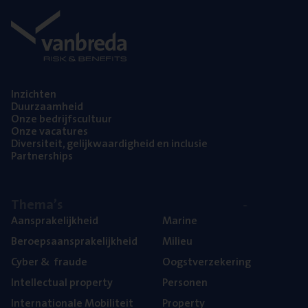
Inzich­ten
Duur­zaam­heid
Onze bedrijfs­cul­tuur
Onze vaca­tu­res
Diver­si­teit, gelijk­waar­dig­heid en inclusie
Part­ner­ships
The­ma’s
Aan­spra­ke­lijk­heid
Mari­ne
Beroeps­aan­spra­ke­lijk­heid
Mili­eu
Cyber
&
fraude
Oogst­ver­ze­ke­ring
Intel­lec­tu­al property
Per­so­nen
Inter­na­ti­o­na­le Mobiliteit
Pro­per­ty