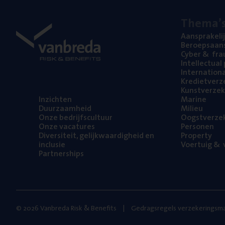
The­ma’
Aan­spra­ke­li
Beroeps­aan­s
Cyber
&
fra
Intel­lec­tu­a
Inter­na­ti­o­
Kre­diet­ver­z
Kunst­ver­ze­k
Inzich­ten
Mari­ne
Duur­zaam­heid
Mili­eu
Onze bedrijfs­cul­tuur
Oogst­ver­ze­
Onze vaca­tu­res
Per­so­nen
Diver­si­teit, gelijk­waar­dig­heid en
Pro­per­ty
inclusie
Voer­tuig
&
v
Part­ner­ships
© 2026 Vanbreda Risk & Benefits
Gedragsregels verzekeringsma