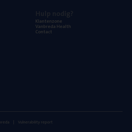
Hulp nodig?
Klan­ten­zo­ne
Van­b­re­da Health
Con­tact
nbreda
Vulnerability report