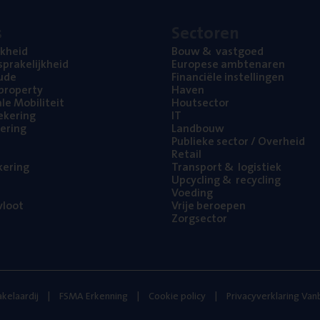
s
Sec­to­ren
jk­heid
Bouw
&
vastgoed
pra­ke­lijk­heid
Euro­pe­se ambtenaren
ude
Finan­ci­ë­le instellingen
l property
Haven
na­le Mobiliteit
Hout­sec­tor
e­ke­ring
IT
e­ring
Land­bouw
Publie­ke sec­tor / Overheid
Retail
ke­ring
Trans­port
&
logistiek
Upcy­cling
&
recycling
Voe­ding
loot
Vrije beroe­pen
Zorg­sec­tor
kelaardij
FSMA Erkenning
Cookie policy
Privacyverklaring Va