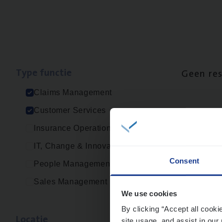
Type func­tie
Geen re
Claims Management
Customer Services
Insurance Operations
IT, Change & Innovation
Consent
People Management
Sales Management
We use cookies
By clicking “Accept all cooki
Loca­tie
site usage, and assist in our 