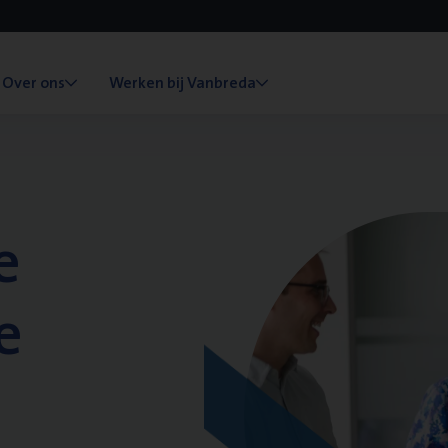
Over ons
Werken bij Vanbreda
e
e