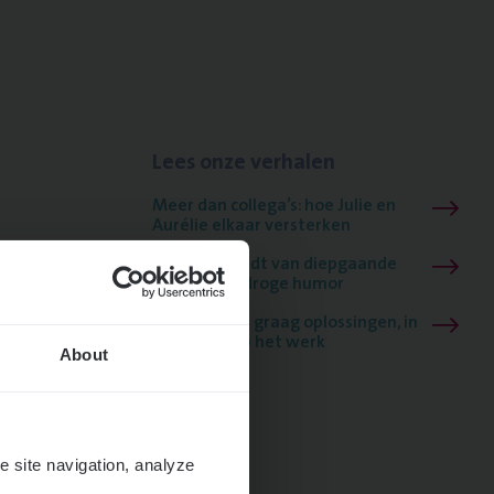
Lees onze verhalen
Meer dan collega’s: hoe Julie en
Aurélie elkaar versterken
Mathias houdt van diepgaande
dossiers én droge humor
Thalia zoekt graag oplossingen, in
games én op het werk
About
e site navigation, analyze