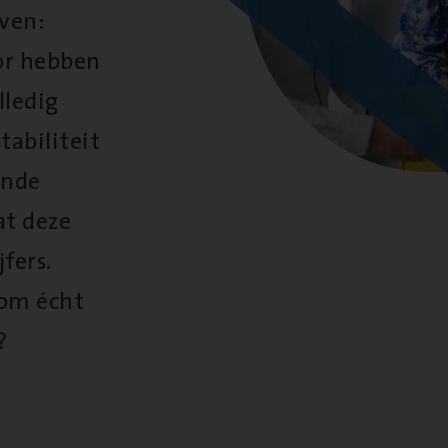
oven:
oor hebben
lledig
tabiliteit
ende
at deze
fers.
 om écht
?