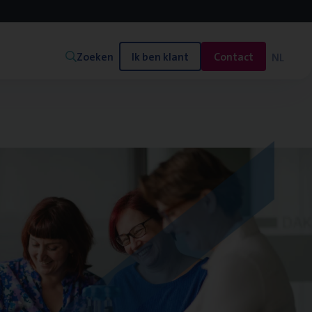
Zoeken
Ik ben klant
Contact
NL