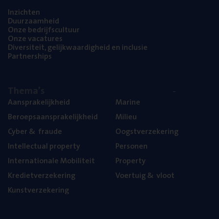
Inzich­ten
Duur­zaam­heid
Onze bedrijfs­cul­tuur
Onze vaca­tu­res
Diver­si­teit, gelijk­waar­dig­heid en inclusie
Part­ner­ships
The­ma’s
Aan­spra­ke­lijk­heid
Mari­ne
Beroeps­aan­spra­ke­lijk­heid
Mili­eu
Cyber
&
fraude
Oogst­ver­ze­ke­ring
Intel­lec­tu­al property
Per­so­nen
Inter­na­ti­o­na­le Mobiliteit
Pro­per­ty
Kre­diet­ver­ze­ke­ring
Voer­tuig
&
vloot
Kunst­ver­ze­ke­ring