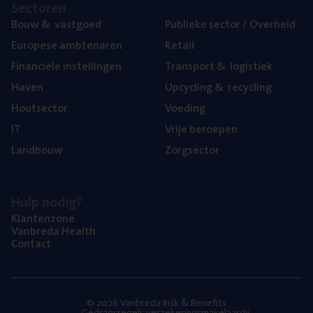
Sec­to­ren
Bouw
&
vastgoed
Publie­ke sec­tor / Overheid
Euro­pe­se ambtenaren
Retail
Finan­ci­ë­le instellingen
Trans­port
&
logistiek
Haven
Upcy­cling
&
recycling
Hout­sec­tor
Voe­ding
IT
Vrije beroe­pen
Land­bouw
Zorg­sec­tor
Hulp nodig?
Klan­ten­zo­ne
Van­b­re­da Health
Con­tact
© 2026 Vanbreda Risk & Benefits
Gedragsregels verzekeringsmakelaardij