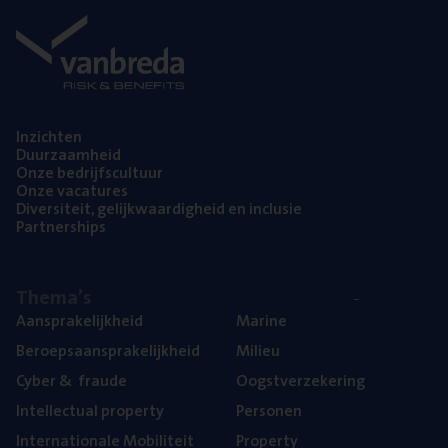
Inzich­ten
Duur­zaam­heid
Onze bedrijfs­cul­tuur
Onze vaca­tu­res
Diver­si­teit, gelijk­waar­dig­heid en inclusie
Part­ner­ships
The­ma’s
Aan­spra­ke­lijk­heid
Mari­ne
Beroeps­aan­spra­ke­lijk­heid
Mili­eu
Cyber
&
fraude
Oogst­ver­ze­ke­ring
Intel­lec­tu­al property
Per­so­nen
Inter­na­ti­o­na­le Mobiliteit
Pro­per­ty