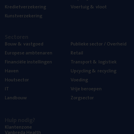
Kre­diet­ver­ze­ke­ring
Voer­tuig
&
vloot
Kunst­ver­ze­ke­ring
Sec­to­ren
Bouw
&
vastgoed
Publie­ke sec­tor / Overheid
Euro­pe­se ambtenaren
Retail
Finan­ci­ë­le instellingen
Trans­port
&
logistiek
Haven
Upcy­cling
&
recycling
Hout­sec­tor
Voe­ding
IT
Vrije beroe­pen
Land­bouw
Zorg­sec­tor
Hulp nodig?
Klan­ten­zo­ne
Van­b­re­da Health