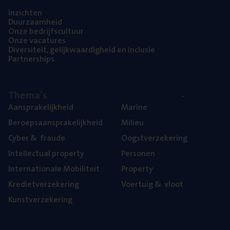
Inzich­ten
Duur­zaam­heid
Onze bedrijfs­cul­tuur
Onze vaca­tu­res
Diver­si­teit, gelijk­waar­dig­heid en inclusie
Part­ner­ships
The­ma’s
Aan­spra­ke­lijk­heid
Mari­ne
Beroeps­aan­spra­ke­lijk­heid
Mili­eu
Cyber
&
fraude
Oogst­ver­ze­ke­ring
Intel­lec­tu­al property
Per­so­nen
Inter­na­ti­o­na­le Mobiliteit
Pro­per­ty
Kre­diet­ver­ze­ke­ring
Voer­tuig
&
vloot
Kunst­ver­ze­ke­ring