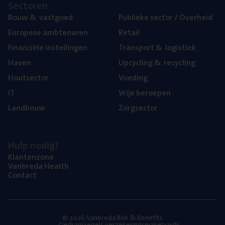
Sec­to­ren
Bouw
&
vastgoed
Publie­ke sec­tor / Overheid
Euro­pe­se ambtenaren
Retail
Finan­ci­ë­le instellingen
Trans­port
&
logistiek
Haven
Upcy­cling
&
recycling
Hout­sec­tor
Voe­ding
IT
Vrije beroe­pen
Land­bouw
Zorg­sec­tor
Hulp nodig?
Klan­ten­zo­ne
Van­b­re­da Health
Con­tact
© 2026 Vanbreda Risk & Benefits
Gedragsregels verzekeringsmakelaardij