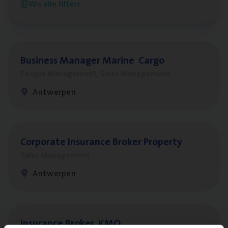
Wis alle filters
Antwerpen
Busi­ness Mana­ger Mari­ne Cargo
People Management, Sales Management
Antwerpen
Cor­po­ra­te Insu­ran­ce Bro­ker Property
Sales Management
Antwerpen
Insu­ran­ce Bro­ker
KMO