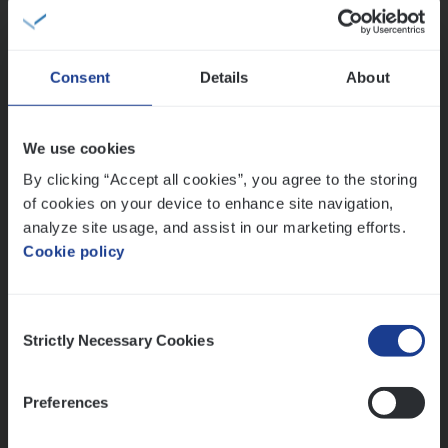
Sales Management
Antwerpen
Consent
Details
About
Test Ana­lyst
We use cookies
IT, Change & Innovation
By clicking “Accept all cookies”, you agree to the storing
of cookies on your device to enhance site navigation,
Antwerpen
analyze site usage, and assist in our marketing efforts.
Cookie policy
Lees onze verhalen
Consent
Strictly Necessary Cookies
Selection
Meer dan collega’s: hoe Julie en Aurélie elkaar
versterken
Mathias houdt van diepgaande dossiers én droge
Preferences
humor