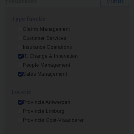
7 resultaten
Filters
Type func­tie
IT
Busi­ness Analyst
Claims Management
IT, Change & Innovation
Customer Services
Antwerpen
Insurance Operations
IT, Change & Innovation
People Management
Insu­ran­ce Bro­ker Trans­port
&
Logistiek
Sales Management
Sales Management
Loca­tie
Antwerpen
Provincie Antwerpen
Provincie Limburg
(Agi­le)
IT
Pro­ject Manager
Provincie Oost-Vlaanderen
IT, Change & Innovation