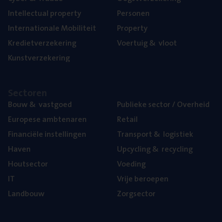
Intel­lec­tu­al property
Per­so­nen
Inter­na­ti­o­na­le Mobiliteit
Pro­per­ty
Kre­diet­ver­ze­ke­ring
Voer­tuig
&
vloot
Kunst­ver­ze­ke­ring
Sec­to­ren
Bouw
&
vastgoed
Publie­ke sec­tor / Overheid
Euro­pe­se ambtenaren
Retail
Finan­ci­ë­le instellingen
Trans­port
&
logistiek
Haven
Upcy­cling
&
recycling
Hout­sec­tor
Voe­ding
IT
Vrije beroe­pen
Land­bouw
Zorg­sec­tor