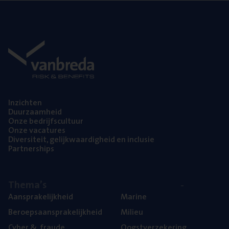
Inzich­ten
Duur­zaam­heid
Onze bedrijfs­cul­tuur
Onze vaca­tu­res
Diver­si­teit, gelijk­waar­dig­heid en inclusie
Part­ner­ships
The­ma’s
Aan­spra­ke­lijk­heid
Mari­ne
Beroeps­aan­spra­ke­lijk­heid
Mili­eu
Cyber
&
fraude
Oogst­ver­ze­ke­ring