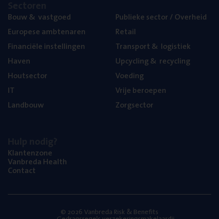
Sec­to­ren
Bouw
&
vastgoed
Publie­ke sec­tor / Overheid
Euro­pe­se ambtenaren
Retail
Finan­ci­ë­le instellingen
Trans­port
&
logistiek
Haven
Upcy­cling
&
recycling
Hout­sec­tor
Voe­ding
IT
Vrije beroe­pen
Land­bouw
Zorg­sec­tor
Hulp nodig?
Klan­ten­zo­ne
Van­b­re­da Health
Con­tact
© 2026 Vanbreda Risk & Benefits
Gedragsregels verzekeringsmakelaardij