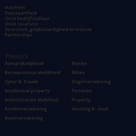
Inzich­ten
Duur­zaam­heid
Onze bedrijfs­cul­tuur
Onze vaca­tu­res
Diver­si­teit, gelijk­waar­dig­heid en inclusie
Part­ner­ships
The­ma’s
Aan­spra­ke­lijk­heid
Mari­ne
Beroeps­aan­spra­ke­lijk­heid
Mili­eu
Cyber
&
fraude
Oogst­ver­ze­ke­ring
Intel­lec­tu­al property
Per­so­nen
Inter­na­ti­o­na­le Mobiliteit
Pro­per­ty
Kre­diet­ver­ze­ke­ring
Voer­tuig
&
vloot
Kunst­ver­ze­ke­ring