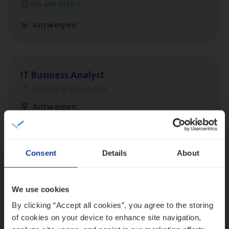
Wis alle filters
IT, Change & Innovation
Antwerpen
IT
Busi­ness Analyst
IT, Change & Innovation
Antwerpen
Lees onze verhalen
Consent
Details
About
Meer dan collega’s: hoe Julie en Aurélie elkaar
versterken
We use cookies
Mathias houdt van diepgaande dossiers én droge
By clicking “Accept all cookies”, you agree to the storing
humor
of cookies on your device to enhance site navigation,