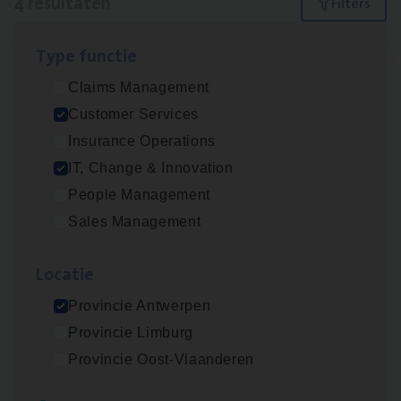
4 resultaten
Filters
Type func­tie
Test Ana­lyst
Claims Management
IT, Change & Innovation
Customer Services
Antwerpen
Insurance Operations
IT, Change & Innovation
People Management
Cus­to­mer Care Expert
Sales Management
Hospitalisatieverzekeringen
Customer Services
Loca­tie
Antwerpen
Provincie Antwerpen
Provincie Limburg
Provincie Oost-Vlaanderen
(Agi­le)
IT
Pro­ject Manager