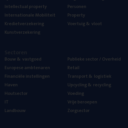
Intel­lec­tu­al property
Per­so­nen
Inter­na­ti­o­na­le Mobiliteit
Pro­per­ty
Kre­diet­ver­ze­ke­ring
Voer­tuig
&
vloot
Kunst­ver­ze­ke­ring
Sec­to­ren
Bouw
&
vastgoed
Publie­ke sec­tor / Overheid
Euro­pe­se ambtenaren
Retail
Finan­ci­ë­le instellingen
Trans­port
&
logistiek
Haven
Upcy­cling
&
recycling
Hout­sec­tor
Voe­ding
IT
Vrije beroe­pen
Land­bouw
Zorg­sec­tor