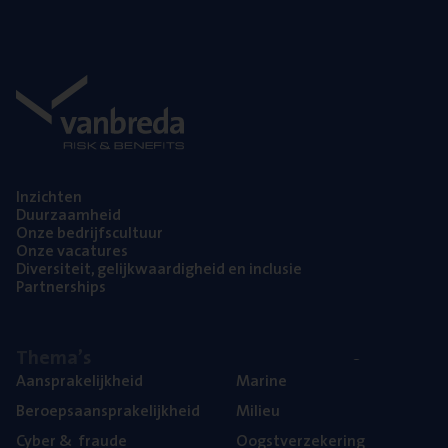
Inzich­ten
Duur­zaam­heid
Onze bedrijfs­cul­tuur
Onze vaca­tu­res
Diver­si­teit, gelijk­waar­dig­heid en inclusie
Part­ner­ships
The­ma’s
Aan­spra­ke­lijk­heid
Mari­ne
Beroeps­aan­spra­ke­lijk­heid
Mili­eu
Cyber
&
fraude
Oogst­ver­ze­ke­ring