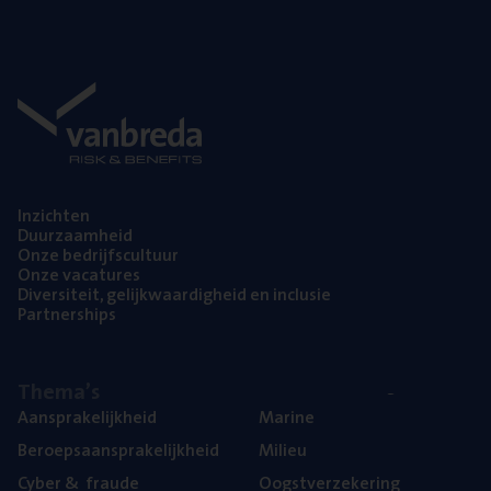
Inzich­ten
Duur­zaam­heid
Onze bedrijfs­cul­tuur
Onze vaca­tu­res
Diver­si­teit, gelijk­waar­dig­heid en inclusie
Part­ner­ships
The­ma’s
Aan­spra­ke­lijk­heid
Mari­ne
Beroeps­aan­spra­ke­lijk­heid
Mili­eu
Cyber
&
fraude
Oogst­ver­ze­ke­ring