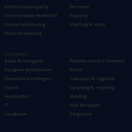
Intel­lec­tu­al property
Per­so­nen
Inter­na­ti­o­na­le Mobiliteit
Pro­per­ty
Kre­diet­ver­ze­ke­ring
Voer­tuig
&
vloot
Kunst­ver­ze­ke­ring
Sec­to­ren
Bouw
&
vastgoed
Publie­ke sec­tor / Overheid
Euro­pe­se ambtenaren
Retail
Finan­ci­ë­le instellingen
Trans­port
&
logistiek
Haven
Upcy­cling
&
recycling
Hout­sec­tor
Voe­ding
IT
Vrije beroe­pen
Land­bouw
Zorg­sec­tor