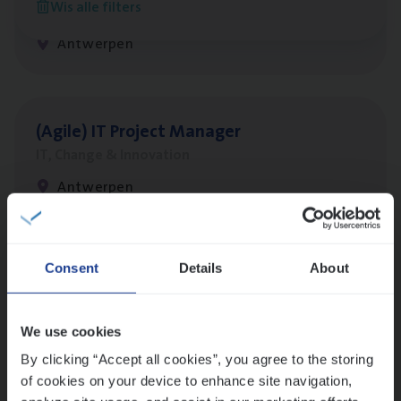
Wis alle filters
Customer Services
Antwerpen
(Agi­le)
IT
Pro­ject Manager
IT, Change & Innovation
Antwerpen
Lees onze verhalen
Consent
Details
About
Meer dan collega’s: hoe Julie en Aurélie elkaar
versterken
We use cookies
Mathias houdt van diepgaande dossiers én droge
By clicking “Accept all cookies”, you agree to the storing
humor
of cookies on your device to enhance site navigation,