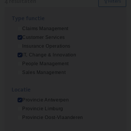
4 resultaten
Filters
Type func­tie
Test Ana­lyst
Claims Management
IT, Change & Innovation
Customer Services
Antwerpen
Insurance Operations
IT, Change & Innovation
People Management
IT
Busi­ness Analyst
Sales Management
IT, Change & Innovation
Loca­tie
Antwerpen
Provincie Antwerpen
Provincie Limburg
Cus­to­mer Care Expert
Provincie Oost-Vlaanderen
Hospitalisatieverzekeringen