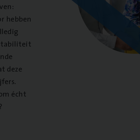
oven:
oor hebben
lledig
tabiliteit
ende
at deze
fers.
 om écht
?