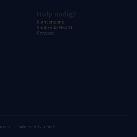
Hulp nodig?
Klan­ten­zo­ne
Van­b­re­da Health
Con­tact
nbreda
Vulnerability report