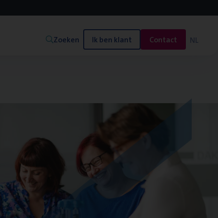
Zoeken
Ik ben klant
Contact
NL