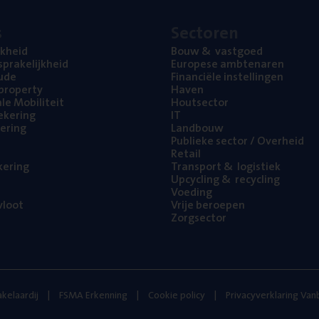
s
Sec­to­ren
jk­heid
Bouw
&
vastgoed
pra­ke­lijk­heid
Euro­pe­se ambtenaren
ude
Finan­ci­ë­le instellingen
l property
Haven
na­le Mobiliteit
Hout­sec­tor
e­ke­ring
IT
e­ring
Land­bouw
Publie­ke sec­tor / Overheid
Retail
ke­ring
Trans­port
&
logistiek
Upcy­cling
&
recycling
Voe­ding
loot
Vrije beroe­pen
Zorg­sec­tor
kelaardij
FSMA Erkenning
Cookie policy
Privacyverklaring Va