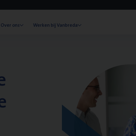
Over ons
Werken bij Vanbreda
e
e