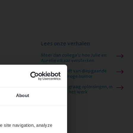
Lees onze verhalen
Meer dan collega’s: hoe Julie en
Aurélie elkaar versterken
Mathias houdt van diepgaande
dossiers én droge humor
Thalia zoekt graag oplossingen, in
games én op het werk
About
e site navigation, analyze