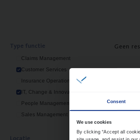
Type func­tie
Geen re
Claims Management
Customer Services
Insurance Operations
IT, Change & Innovation
Consent
People Management
Sales Management
We use cookies
By clicking “Accept all cooki
Loca­tie
site usage, and assist in our 