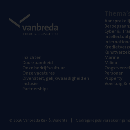
The­ma’
Aan­spra­ke­li
Beroeps­aan­s
Cyber
&
fra
Intel­lec­tu­a
Inter­na­ti­o­
Kre­diet­ver­z
Kunst­ver­ze­k
Inzich­ten
Mari­ne
Duur­zaam­heid
Mili­eu
Onze bedrijfs­cul­tuur
Oogst­ver­ze­
Onze vaca­tu­res
Per­so­nen
Diver­si­teit, gelijk­waar­dig­heid en
Pro­per­ty
inclusie
Voer­tuig
&
v
Part­ner­ships
© 2026 Vanbreda Risk & Benefits
Gedragsregels verzekeringsma