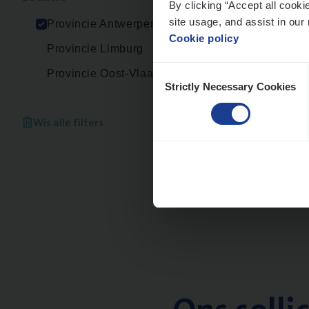
By clicking “Accept all cooki
An
site usage, and assist in our 
Provincie Antwerpen
Cookie policy
Provincie Limburg
Consent
Provincie Oost-Vlaanderen
Strictly Necessary Cookies
Selection
(Agi­
IT, C
Wis alle filters
An