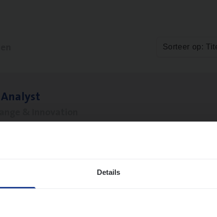
ten
Sorteer op: Tit
 Ana­lyst
hange & Innovation
twerpen
Details
si­ness Analyst
hange & Innovation