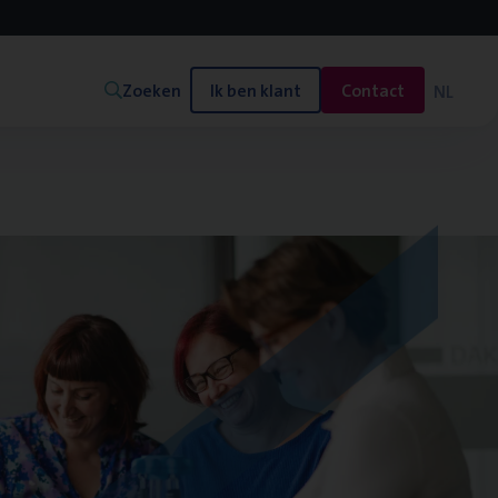
Zoeken
Ik ben klant
Contact
NL