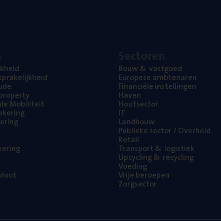
s
Sec­to­ren
jk­heid
Bouw
&
vastgoed
pra­ke­lijk­heid
Euro­pe­se ambtenaren
ude
Finan­ci­ë­le instellingen
l property
Haven
na­le Mobiliteit
Hout­sec­tor
e­ke­ring
IT
e­ring
Land­bouw
Publie­ke sec­tor / Overheid
Retail
ke­ring
Trans­port
&
logistiek
Upcy­cling
&
recycling
Voe­ding
loot
Vrije beroe­pen
Zorg­sec­tor