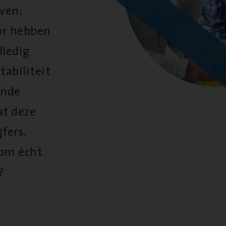
oven:
oor hebben
lledig
tabiliteit
ende
at deze
fers.
 om écht
?