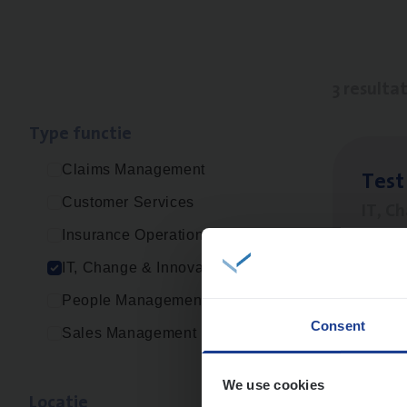
3 resulta
Type func­tie
Claims Management
Test
Customer Services
IT, C
Insurance Operations
An
IT, Change & Innovation
People Management
Consent
Sales Management
IT
Bu
IT, C
We use cookies
Loca­tie