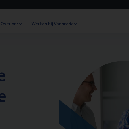
Over ons
Werken bij Vanbreda
e
e