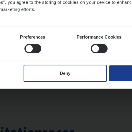
es”, you agree to the storing of cookies on your device to enhanc
twerpen
marketing efforts.
Preferences
Performance Cookies
le)
IT
Pro­ject Manager
hange & Innovation
twerpen
Deny