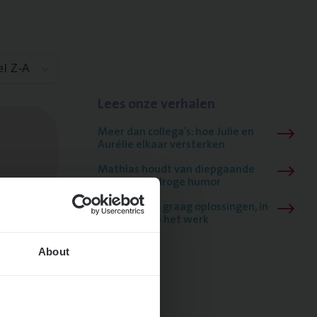
el Z-A
Lees onze verhalen
Meer dan collega’s: hoe Julie en
Aurélie elkaar versterken
Mathias houdt van diepgaande
dossiers én droge humor
Thalia zoekt graag oplossingen, in
games én op het werk
About