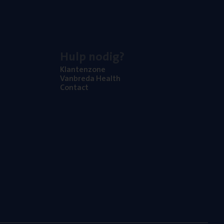
Hulp nodig?
Klan­ten­zo­ne
Van­b­re­da Health
Con­tact