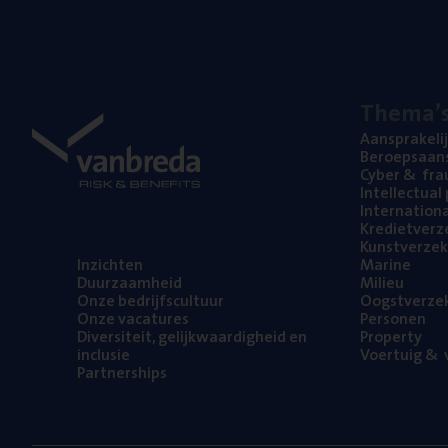
The­ma’
Aan­spra­ke­li
Beroeps­aan­s
Cyber
&
fra
Intel­lec­tu­a
Inter­na­ti­o­
Kre­diet­ver­z
Kunst­ver­ze­k
Inzich­ten
Mari­ne
Duur­zaam­heid
Mili­eu
Onze bedrijfs­cul­tuur
Oogst­ver­ze­
Onze vaca­tu­res
Per­so­nen
Diver­si­teit, gelijk­waar­dig­heid en
Pro­per­ty
inclusie
Voer­tuig
&
v
Part­ner­ships