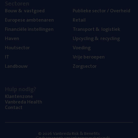
Sec­to­ren
Bouw
&
vastgoed
Publie­ke sec­tor / Overheid
Euro­pe­se ambtenaren
Retail
Finan­ci­ë­le instellingen
Trans­port
&
logistiek
Haven
Upcy­cling
&
recycling
Hout­sec­tor
Voe­ding
IT
Vrije beroe­pen
Land­bouw
Zorg­sec­tor
Hulp nodig?
Klan­ten­zo­ne
Van­b­re­da Health
Con­tact
© 2026 Vanbreda Risk & Benefits
Gedragsregels verzekeringsmakelaardij