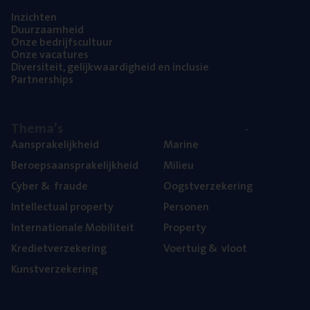
Inzich­ten
Duur­zaam­heid
Onze bedrijfs­cul­tuur
Onze vaca­tu­res
Diver­si­teit, gelijk­waar­dig­heid en inclusie
Part­ner­ships
The­ma’s
Aan­spra­ke­lijk­heid
Mari­ne
Beroeps­aan­spra­ke­lijk­heid
Mili­eu
Cyber
&
fraude
Oogst­ver­ze­ke­ring
Intel­lec­tu­al property
Per­so­nen
Inter­na­ti­o­na­le Mobiliteit
Pro­per­ty
Kre­diet­ver­ze­ke­ring
Voer­tuig
&
vloot
Kunst­ver­ze­ke­ring