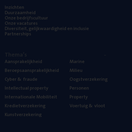
Inzich­ten
Duur­zaam­heid
Onze bedrijfs­cul­tuur
Onze vaca­tu­res
Diver­si­teit, gelijk­waar­dig­heid en inclusie
Part­ner­ships
The­ma’s
Aan­spra­ke­lijk­heid
Mari­ne
Beroeps­aan­spra­ke­lijk­heid
Mili­eu
Cyber
&
fraude
Oogst­ver­ze­ke­ring
Intel­lec­tu­al property
Per­so­nen
Inter­na­ti­o­na­le Mobiliteit
Pro­per­ty
Kre­diet­ver­ze­ke­ring
Voer­tuig
&
vloot
Kunst­ver­ze­ke­ring