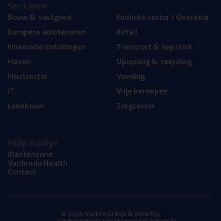
Sec­to­ren
Bouw
&
vastgoed
Publie­ke sec­tor / Overheid
Euro­pe­se ambtenaren
Retail
Finan­ci­ë­le instellingen
Trans­port
&
logistiek
Haven
Upcy­cling
&
recycling
Hout­sec­tor
Voe­ding
IT
Vrije beroe­pen
Land­bouw
Zorg­sec­tor
Hulp nodig?
Klan­ten­zo­ne
Van­b­re­da Health
Con­tact
© 2026 Vanbreda Risk & Benefits
Gedragsregels verzekeringsmakelaardij