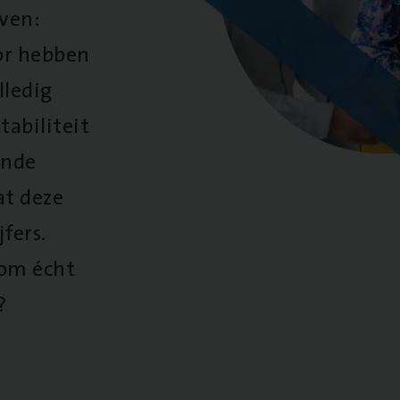
oven:
oor hebben
lledig
tabiliteit
ende
at deze
fers.
 om écht
?