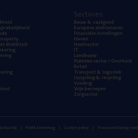
s
Sec­to­ren
jk­heid
Bouw
&
vastgoed
pra­ke­lijk­heid
Euro­pe­se ambtenaren
ude
Finan­ci­ë­le instellingen
l property
Haven
na­le Mobiliteit
Hout­sec­tor
e­ke­ring
IT
e­ring
Land­bouw
Publie­ke sec­tor / Overheid
Retail
ke­ring
Trans­port
&
logistiek
Upcy­cling
&
recycling
Voe­ding
loot
Vrije beroe­pen
Zorg­sec­tor
kelaardij
FSMA Erkenning
Cookie policy
Privacyverklaring Va