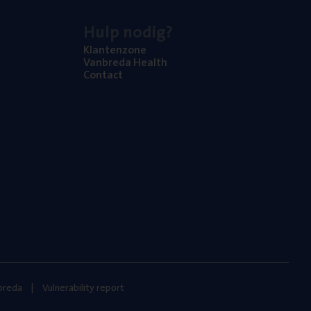
Hulp nodig?
Klan­ten­zo­ne
Van­b­re­da Health
Con­tact
nbreda
Vulnerability report