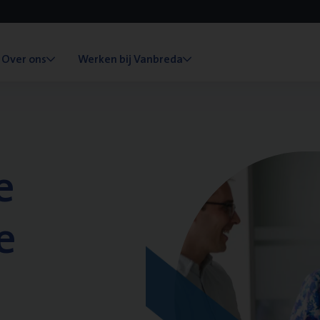
Over ons
Werken bij Vanbreda
e
e