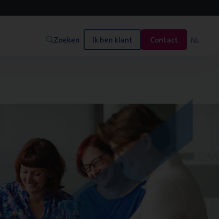
Zoeken
Ik ben klant
Contact
NL