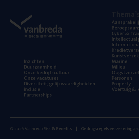
The­ma’
Aan­spra­ke­li
Beroeps­aan­s
Cyber
&
fra
Intel­lec­tu­a
Inter­na­ti­o­
Kre­diet­ver­z
Kunst­ver­ze­k
Inzich­ten
Mari­ne
Duur­zaam­heid
Mili­eu
Onze bedrijfs­cul­tuur
Oogst­ver­ze­
Onze vaca­tu­res
Per­so­nen
Diver­si­teit, gelijk­waar­dig­heid en
Pro­per­ty
inclusie
Voer­tuig
&
v
Part­ner­ships
© 2026 Vanbreda Risk & Benefits
Gedragsregels verzekeringsma