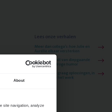
Lees onze verhalen
Meer dan collega’s: hoe Julie en
Aurélie elkaar versterken
Mathias houdt van diepgaande
dossiers én droge humor
Thalia zoekt graag oplossingen, in
games én op het werk
About
e site navigation, analyze