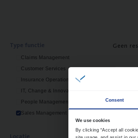
Type func­tie
Geen re
Claims Management
Customer Services
Insurance Operations
IT, Change & Innovation
Consent
People Management
Sales Management
We use cookies
By clicking “Accept all cooki
Loca­tie
site usage, and assist in our 