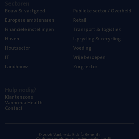
Sec­to­ren
Bouw
&
vastgoed
Publie­ke sec­tor / Overheid
Euro­pe­se ambtenaren
Retail
Finan­ci­ë­le instellingen
Trans­port
&
logistiek
Haven
Upcy­cling
&
recycling
Hout­sec­tor
Voe­ding
IT
Vrije beroe­pen
Land­bouw
Zorg­sec­tor
Hulp nodig?
Klan­ten­zo­ne
Van­b­re­da Health
Con­tact
© 2026 Vanbreda Risk & Benefits
Gedragsregels verzekeringsmakelaardij