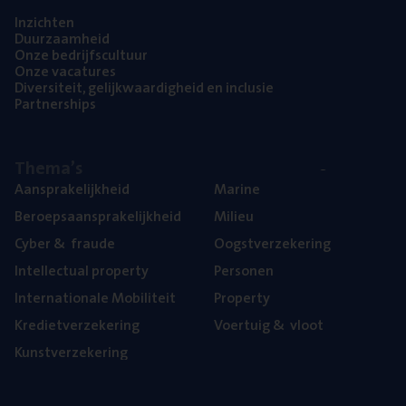
Inzich­ten
Duur­zaam­heid
Onze bedrijfs­cul­tuur
Onze vaca­tu­res
Diver­si­teit, gelijk­waar­dig­heid en inclusie
Part­ner­ships
The­ma’s
Aan­spra­ke­lijk­heid
Mari­ne
Beroeps­aan­spra­ke­lijk­heid
Mili­eu
Cyber
&
fraude
Oogst­ver­ze­ke­ring
Intel­lec­tu­al property
Per­so­nen
Inter­na­ti­o­na­le Mobiliteit
Pro­per­ty
Kre­diet­ver­ze­ke­ring
Voer­tuig
&
vloot
Kunst­ver­ze­ke­ring