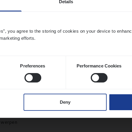
Details
twerpen
es”, you agree to the storing of cookies on your device to enhanc
marketing efforts.
o­ra­te Insu­ran­ce Bro­ker Property
s Management
twerpen
Preferences
Performance Cookies
­ness Mana­ger Mari­ne Cargo
Deny
le Management, Sales Management
twerpen