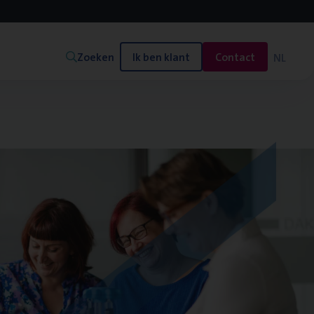
Zoeken
Ik ben klant
Contact
NL