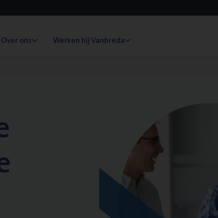
Over ons
Werken bij Vanbreda
e
e