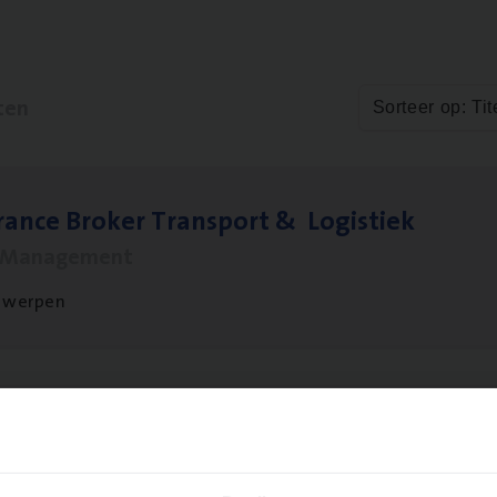
ten
Sorteer op: Tit
ran­ce Bro­ker Trans­port
&
Logistiek
s Management
twerpen
­ran­ce Bro­ker
KMO
s Management