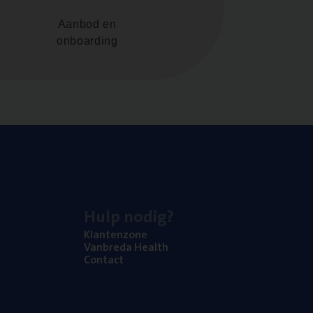
Aanbod en
onboarding
Hulp nodig?
Klan­ten­zo­ne
Van­b­re­da Health
Con­tact