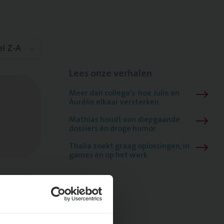
el Z-A
Lees onze verhalen
Meer dan collega’s: hoe Julie en
Aurélie elkaar versterken
Mathias houdt van diepgaande
dossiers én droge humor
Thalia zoekt graag oplossingen, in
games én op het werk