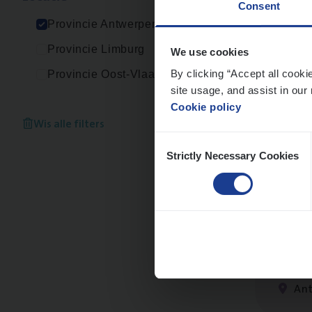
Consent
An
Provincie Antwerpen
Provincie Limburg
We use cookies
By clicking “Accept all cooki
Provincie Oost-Vlaanderen
site usage, and assist in our 
Cor­p
Cookie policy
Sale
Wis alle filters
Consent
An
Strictly Necessary Cookies
Selection
Busi
Peop
An