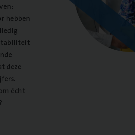
oven:
oor hebben
lledig
tabiliteit
ende
at deze
fers.
 om écht
?