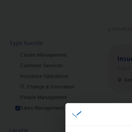
4 resulta
Type func­tie
Claims Management
Insu­
Customer Services
Sale
Insurance Operations
An
IT, Change & Innovation
People Management
Sales Management
Insu
Sale
Loca­tie