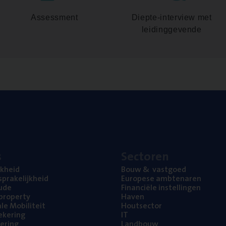
Assessment
Diepte-interview met
leidinggevende
s
Sec­to­ren
jk­heid
Bouw
&
vastgoed
pra­ke­lijk­heid
Euro­pe­se ambtenaren
ude
Finan­ci­ë­le instellingen
l property
Haven
na­le Mobiliteit
Hout­sec­tor
e­ke­ring
IT
e­ring
Land­bouw