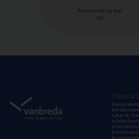
Kennismaking met
HR
The­ma’
Aan­spra­ke­li
Beroeps­aan­s
Cyber
&
fra
Intel­lec­tu­a
Inter­na­ti­o­
Kre­diet­ver­z
Kunst­ver­ze­k